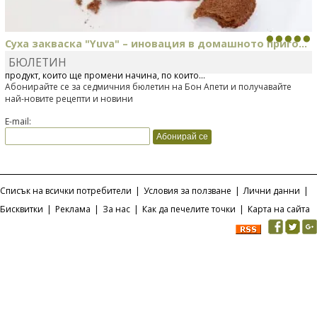
Суха закваска "Yuva" – иновация в домашното приго...
БЮЛЕТИН
Отскоро Лесафр България стартира предлагането на изцяло нов
продукт, който ще промени начина, по който...
Абонирайте се за седмичния бюлетин на Бон Апети и получавайте
най-новите рецепти и новини
E-mail:
Списък на всички потребители
|
Условия за ползване
|
Лични данни
|
Бисквитки
|
Реклама
|
За нас
|
Как да печелите точки
|
Карта на сайта