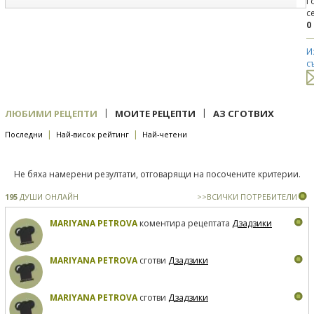
Г
с
0
И
с
|
|
ЛЮБИМИ РЕЦЕПТИ
МОИТЕ РЕЦЕПТИ
АЗ СГОТВИХ
|
|
Последни
Най-висок рейтинг
Най-четени
Не бяха намерени резултати, отговарящи на посочените критерии.
195
ДУШИ ОНЛАЙН
>>ВСИЧКИ ПОТРЕБИТЕЛИ
MARIYANA PETROVA
коментира рецептата
Дзадзики
MARIYANA PETROVA
сготви
Дзадзики
MARIYANA PETROVA
сготви
Дзадзики