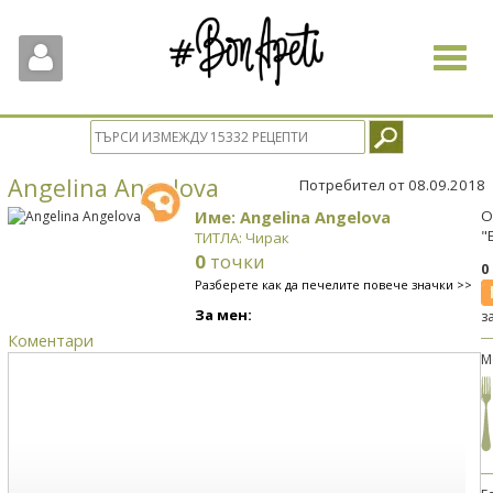
Toggle
navigat
Angelina Angelova
Потребител от 08.09.2018
Име: Angelina Angelova
О
"
ТИТЛА: Чирак
0
точки
0
Разберете как да печелите повече значки >>
За мен:
з
Коментари
М