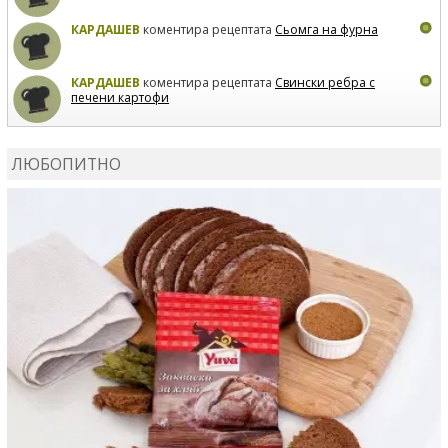
КАРДАШЕВ
коментира рецептата
Сьомга на фурна
КАРДАШЕВ
коментира рецептата
Свински ребра с
печени картофи
ВЛАДИМИРА
сготви
Пилешко с бяло вино и лимон
ЛЮБОПИТНО
MARINA_VITA
коментира рецептата
Киноа със
зеленчуци