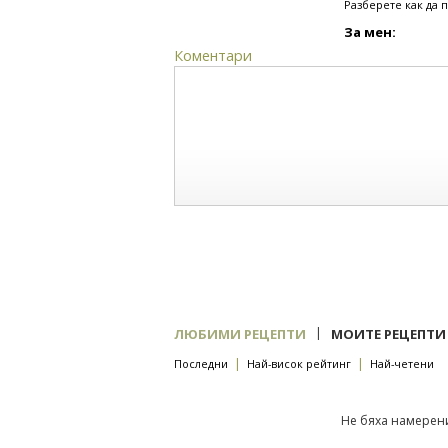
Разберете как да 
За мен:
Коментари
|
ЛЮБИМИ РЕЦЕПТИ
МОИТЕ РЕЦЕПТИ
|
|
Последни
Най-висок рейтинг
Най-четени
Не бяха намерени