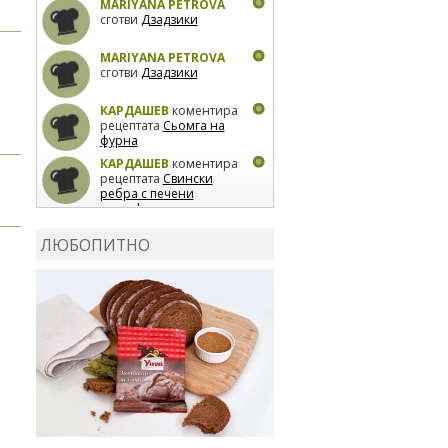
MARIYANA PETROVA
сготви
Дзадзики
MARIYANA PETROVA
сготви
Дзадзики
КАРДАШЕВ
коментира
рецептата
Сьомга на
фурна
КАРДАШЕВ
коментира
рецептата
Свински
ребра с печени
картофи
ВЛАДИМИРА
сготви
Пилешко с бяло вино и
ЛЮБОПИТНО
лимон
MARINA_VITA
коментира рецептата
Киноа със зеленчуци