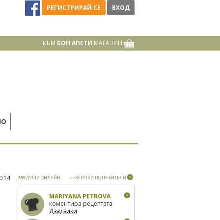
РЕГИСТРИРАЙ СЕ
ВХОД
КЪМ
БОН АПЕТИ
МАГАЗИН
НО
2014
289
ДУШИ ОНЛАЙН
>>ВСИЧКИ ПОТРЕБИТЕЛИ
MARIYANA PETROVA
коментира рецептата
Дзадзики