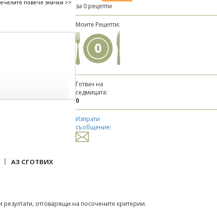
печелите повече значки >>
за 0 рецепти
Моите Рецепти:
0
Готвач на
седмицата:
0
Изпрати
съобщение:
|
АЗ СГОТВИХ
 резултати, отговарящи на посочените критерии.