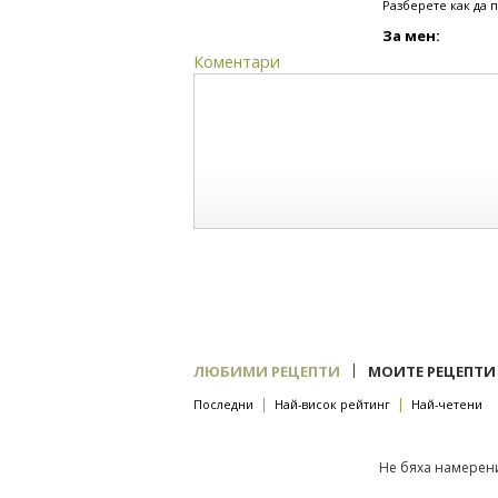
Разберете как да 
За мен:
Коментари
|
ЛЮБИМИ РЕЦЕПТИ
МОИТЕ РЕЦЕПТИ
|
|
Последни
Най-висок рейтинг
Най-четени
Не бяха намерени