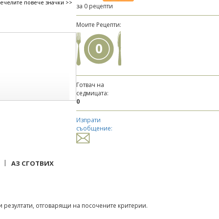
печелите повече значки >>
за 0 рецепти
Моите Рецепти:
0
Готвач на
седмицата:
0
Изпрати
съобщение:
|
АЗ СГОТВИХ
 резултати, отговарящи на посочените критерии.