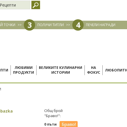
Рецепти
3
4
Й ТОЧКИ
>>
ПОЛУЧИ ТИТЛИ
>>
ПЕЧЕЛИ НАГРАДИ
ЛЮБИМИ
ВЕЛИКИТЕ КУЛИНАРНИ
НА
ЕПТИ
ЛЮБОПИТ
ПРОДУКТИ
ИСТОРИИ
ФОКУС
И
mbazka
Общ брой
"Браво!":
0 пъти