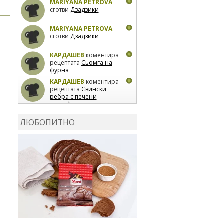
MARIYANA PETROVA
сготви
Дзадзики
MARIYANA PETROVA
сготви
Дзадзики
КАРДАШЕВ
коментира
рецептата
Сьомга на
фурна
КАРДАШЕВ
коментира
рецептата
Свински
ребра с печени
картофи
ВЛАДИМИРА
сготви
Пилешко с бяло вино и
ЛЮБОПИТНО
лимон
MARINA_VITA
коментира рецептата
Киноа със зеленчуци