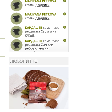
MARIYANA PETROVA
сготви
Дзадзики
MARIYANA PETROVA
сготви
Дзадзики
КАРДАШЕВ
коментира
рецептата
Сьомга на
фурна
КАРДАШЕВ
коментира
рецептата
Свински
ребра с печени
картофи
ВЛАДИМИРА
сготви
Пилешко с бяло вино и
ЛЮБОПИТНО
лимон
MARINA_VITA
коментира рецептата
Киноа със зеленчуци