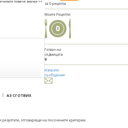
печелите повече значки >>
за 0 рецепти
Моите Рецепти:
0
Готвач на
седмицата:
0
Изпрати
съобщение:
|
АЗ СГОТВИХ
 резултати, отговарящи на посочените критерии.