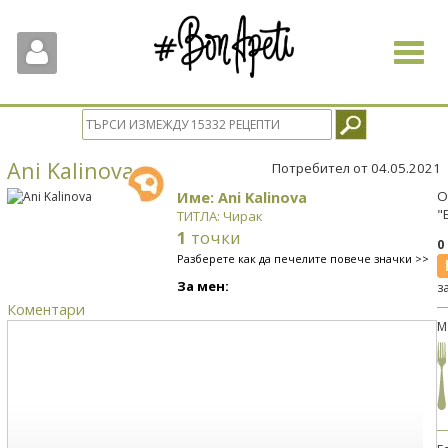
Toggle
navigat
Ani Kalinova
Потребител от 04.05.2021
Име: Ani Kalinova
О
"
ТИТЛА: Чирак
1
точки
0
Разберете как да печелите повече значки >>
За мен:
з
Коментари
М