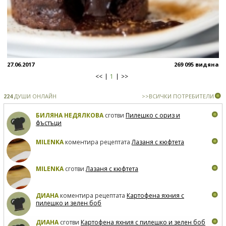
27.06.2017
269 095 видяна
<<
1
>>
224
ДУШИ ОНЛАЙН
>>ВСИЧКИ ПОТРЕБИТЕЛИ
БИЛЯНА НЕДЯЛКОВА
сготви
Пилешко с ориз и
фъстъци
MILENKA
коментира рецептата
Лазаня с кюфтета
MILENKA
сготви
Лазаня с кюфтета
ДИАНА
коментира рецептата
Картофена яхния с
пилешко и зелен боб
ДИАНА
сготви
Картофена яхния с пилешко и зелен боб