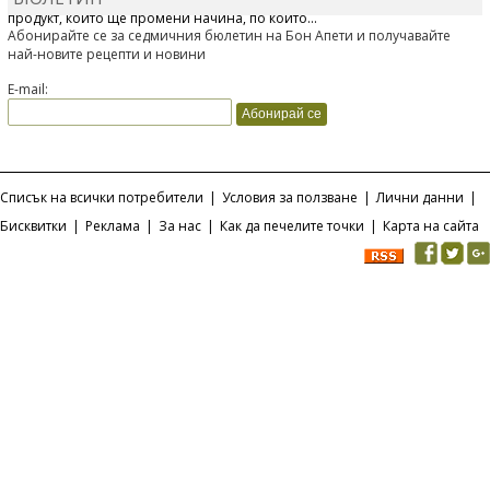
продукт, който ще промени начина, по който...
Абонирайте се за седмичния бюлетин на Бон Апети и получавайте
най-новите рецепти и новини
E-mail:
Списък на всички потребители
|
Условия за ползване
|
Лични данни
|
Бисквитки
|
Реклама
|
За нас
|
Как да печелите точки
|
Карта на сайта