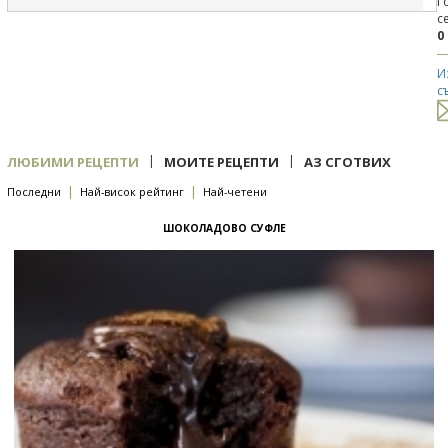
Г
с
0
И
с
|
|
ЛЮБИМИ РЕЦЕПТИ
МОИТЕ РЕЦЕПТИ
АЗ СГОТВИХ
|
|
Последни
Най-висок рейтинг
Най-четени
ШОКОЛАДОВО СУФЛЕ