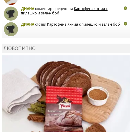
ДИАНА
коментира рецептата
Картофена яхния с
пилешко и зелен боб
ДИАНА
сготви
Картофена яхния с пилешко и зелен боб
MARIYANA PETROVA
коментира рецептата
Дзадзики
ЛЮБОПИТНО
MARIYANA PETROVA
сготви
Дзадзики