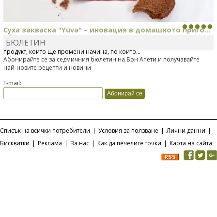
Суха закваска "Yuva" – иновация в домашното приго...
БЮЛЕТИН
Отскоро Лесафр България стартира предлагането на изцяло нов
продукт, който ще промени начина, по който...
Абонирайте се за седмичния бюлетин на Бон Апети и получавайте
най-новите рецепти и новини
E-mail:
Списък на всички потребители
|
Условия за ползване
|
Лични данни
|
Бисквитки
|
Реклама
|
За нас
|
Как да печелите точки
|
Карта на сайта