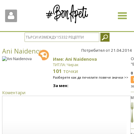
Toggle
navigat
Ani Naidenova
Потребител от 21.04.2014
Име: Ani Naidenova
О
"
ТИТЛА: Чирак
101
точки
0
Разберете как да печелите повече значки >>
За мен:
з
Коментари
М