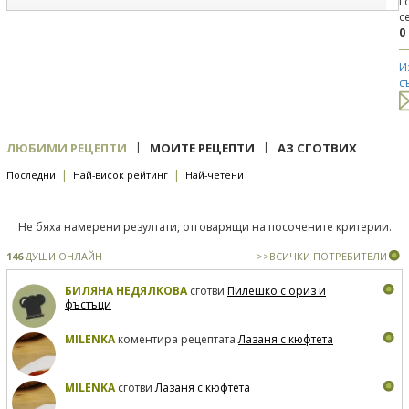
Г
с
0
И
с
|
|
ЛЮБИМИ РЕЦЕПТИ
МОИТЕ РЕЦЕПТИ
АЗ СГОТВИХ
|
|
Последни
Най-висок рейтинг
Най-четени
Не бяха намерени резултати, отговарящи на посочените критерии.
146
ДУШИ ОНЛАЙН
>>ВСИЧКИ ПОТРЕБИТЕЛИ
БИЛЯНА НЕДЯЛКОВА
сготви
Пилешко с ориз и
фъстъци
MILENKA
коментира рецептата
Лазаня с кюфтета
MILENKA
сготви
Лазаня с кюфтета