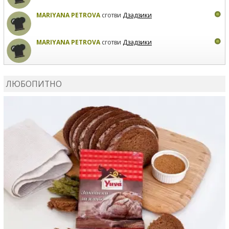
MARIYANA PETROVA
сготви
Дзадзики
MARIYANA PETROVA
сготви
Дзадзики
КАРДАШЕВ
коментира рецептата
Сьомга на фурна
ЛЮБОПИТНО
КАРДАШЕВ
коментира рецептата
Свински ребра с
печени картофи