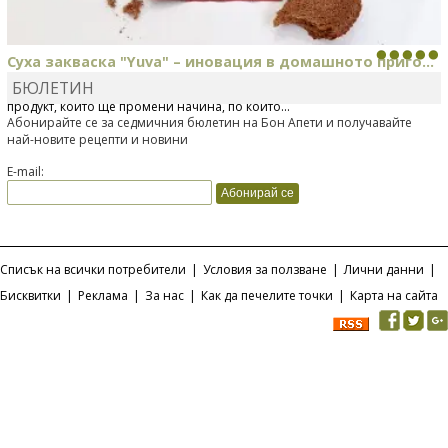
Суха закваска "Yuva" – иновация в домашното приго...
БЮЛЕТИН
Отскоро Лесафр България стартира предлагането на изцяло нов
продукт, който ще промени начина, по който...
Абонирайте се за седмичния бюлетин на Бон Апети и получавайте
най-новите рецепти и новини
E-mail:
Списък на всички потребители
|
Условия за ползване
|
Лични данни
|
Бисквитки
|
Реклама
|
За нас
|
Как да печелите точки
|
Карта на сайта