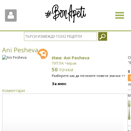
Toggle
navigat
Ani Pesheva
Име: Ani Pesheva
О
"
ТИТЛА: Чирак
50
точки
0
Разберете как да печелите повече значки >>
За мен:
з
Коментари
М