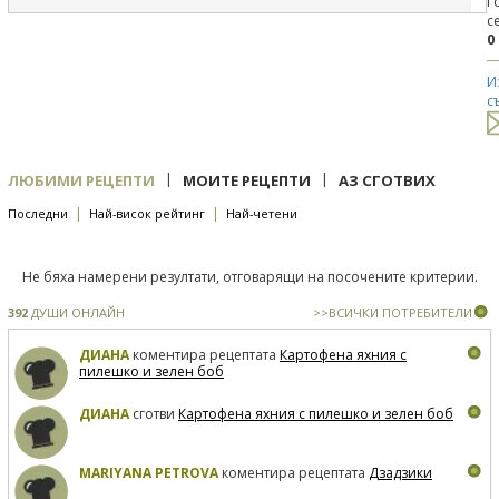
Г
с
0
И
с
|
|
ЛЮБИМИ РЕЦЕПТИ
МОИТЕ РЕЦЕПТИ
АЗ СГОТВИХ
|
|
Последни
Най-висок рейтинг
Най-четени
Не бяха намерени резултати, отговарящи на посочените критерии.
392
ДУШИ ОНЛАЙН
>>ВСИЧКИ ПОТРЕБИТЕЛИ
ДИАНА
коментира рецептата
Картофена яхния с
пилешко и зелен боб
ДИАНА
сготви
Картофена яхния с пилешко и зелен боб
MARIYANA PETROVA
коментира рецептата
Дзадзики