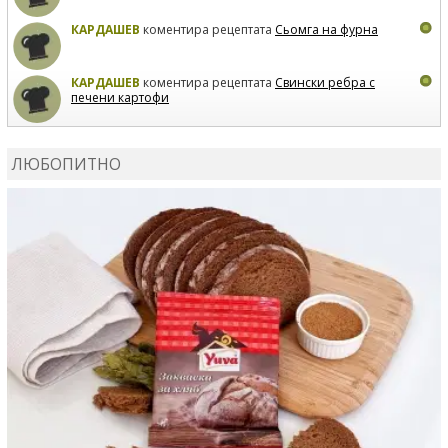
КАРДАШЕВ
коментира рецептата
Сьомга на фурна
КАРДАШЕВ
коментира рецептата
Свински ребра с
печени картофи
ВЛАДИМИРА
сготви
Пилешко с бяло вино и лимон
ЛЮБОПИТНО
MARINA_VITA
коментира рецептата
Киноа със
зеленчуци