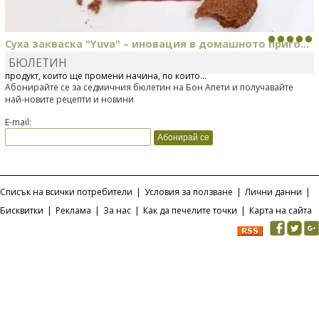
Суха закваска "Yuva" – иновация в домашното приго...
БЮЛЕТИН
Отскоро Лесафр България стартира предлагането на изцяло нов
продукт, който ще промени начина, по който...
Абонирайте се за седмичния бюлетин на Бон Апети и получавайте
най-новите рецепти и новини
E-mail:
Списък на всички потребители
|
Условия за ползване
|
Лични данни
|
Бисквитки
|
Реклама
|
За нас
|
Как да печелите точки
|
Карта на сайта