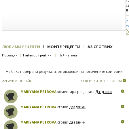
Г
с
0
И
с
|
|
ЛЮБИМИ РЕЦЕПТИ
МОИТЕ РЕЦЕПТИ
АЗ СГОТВИХ
|
|
Последни
Най-висок рейтинг
Най-четени
Не бяха намерени резултати, отговарящи на посочените критерии.
271
ДУШИ ОНЛАЙН
>>ВСИЧКИ ПОТРЕБИТЕЛИ
MARIYANA PETROVA
коментира рецептата
Дзадзики
MARIYANA PETROVA
сготви
Дзадзики
MARIYANA PETROVA
сготви
Дзадзики