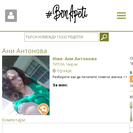
Toggle
navigat
Ани Антонова
Име: Ани Антонова
О
"
ТИТЛА: Чирак
0
точки
0
Разберете как да печелите повече значки >>
За мен:
з
М
Коментари