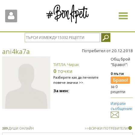
Toggle
navigat
ani4ka7a
Потребител от 20.12.2018
Общ брой
ТИТЛА: Чирак
"Браво!":
0
точки
0 пъти
Разберете как да печелите
повече значки >>
за 0
За мен:
рецепти
Изпрати
съобщение:
389
ДУШИ ОНЛАЙН
>>ВСИЧКИ ПОТРЕБИТЕЛИ