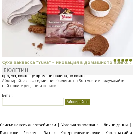
Суха закваска "Yuva" – иновация в домашното приго...
БЮЛЕТИН
Отскоро Лесафр България стартира предлагането на изцяло нов
продукт, който ще промени начина, по който...
Абонирайте се за седмичния бюлетин на Бон Апети и получавайте
най-новите рецепти и новини
E-mail:
Списък на всички потребители
|
Условия за ползване
|
Лични данни
|
Бисквитки
|
Реклама
|
За нас
|
Как да печелите точки
|
Карта на сайта