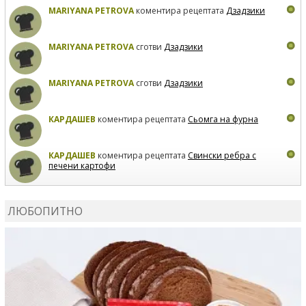
MARIYANA PETROVA
коментира рецептата
Дзадзики
MARIYANA PETROVA
сготви
Дзадзики
MARIYANA PETROVA
сготви
Дзадзики
КАРДАШЕВ
коментира рецептата
Сьомга на фурна
КАРДАШЕВ
коментира рецептата
Свински ребра с
печени картофи
ВЛАДИМИРА
сготви
Пилешко с бяло вино и лимон
ЛЮБОПИТНО
MARINA_VITA
коментира рецептата
Киноа със
зеленчуци