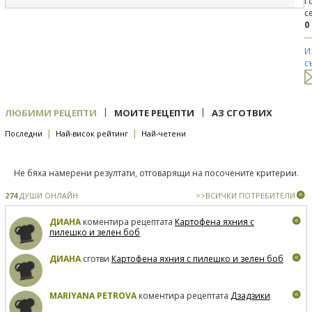
Г
с
0
И
с
|
|
ЛЮБИМИ РЕЦЕПТИ
МОИТЕ РЕЦЕПТИ
АЗ СГОТВИХ
|
|
Последни
Най-висок рейтинг
Най-четени
Не бяха намерени резултати, отговарящи на посочените критерии.
274
ДУШИ ОНЛАЙН
>>ВСИЧКИ ПОТРЕБИТЕЛИ
ДИАНА
коментира рецептата
Картофена яхния с
пилешко и зелен боб
ДИАНА
сготви
Картофена яхния с пилешко и зелен боб
MARIYANA PETROVA
коментира рецептата
Дзадзики