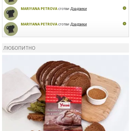
MARIYANA PETROVA
сготви
Дзадзики
MARIYANA PETROVA
сготви
Дзадзики
КАРДАШЕВ
коментира рецептата
Сьомга на фурна
ЛЮБОПИТНО
КАРДАШЕВ
коментира рецептата
Свински ребра с
печени картофи