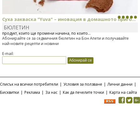
Суха закваска "Yuva" – иновация в домашното приго...
БЮЛЕТИН
Отскоро Лесафр България стартира предлагането на изцяло нов
продукт, който ще промени начина, по който...
Абонирайте се за седмичния бюлетин на Бон Апети и получавайте
най-новите рецепти и новини
E-mail:
Списък на всички потребители
|
Условия за ползване
|
Лични данни
|
Бисквитки
|
Реклама
|
За нас
|
Как да печелите точки
|
Карта на сайта