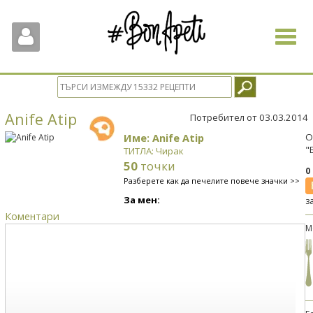
Toggle
navigat
Anife Atip
Потребител от 03.03.2014
Име: Anife Atip
О
"
ТИТЛА: Чирак
50
точки
0
Разберете как да печелите повече значки >>
За мен:
з
Коментари
М