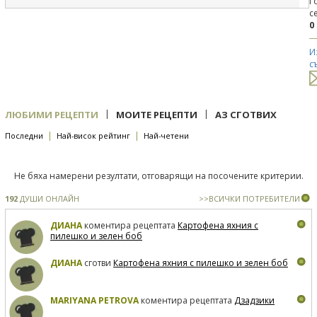
Г
с
0
И
с
|
|
ЛЮБИМИ РЕЦЕПТИ
МОИТЕ РЕЦЕПТИ
АЗ СГОТВИХ
|
|
Последни
Най-висок рейтинг
Най-четени
Не бяха намерени резултати, отговарящи на посочените критерии.
192
ДУШИ ОНЛАЙН
>>ВСИЧКИ ПОТРЕБИТЕЛИ
ДИАНА
коментира рецептата
Картофена яхния с
пилешко и зелен боб
ДИАНА
сготви
Картофена яхния с пилешко и зелен боб
MARIYANA PETROVA
коментира рецептата
Дзадзики