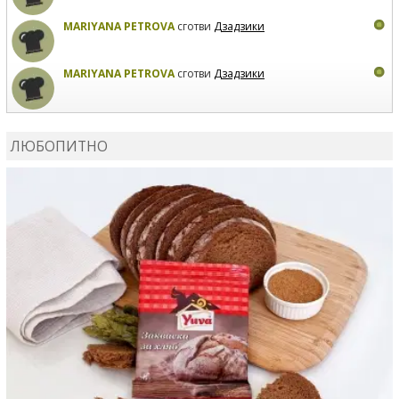
MARIYANA PETROVA
сготви
Дзадзики
MARIYANA PETROVA
сготви
Дзадзики
КАРДАШЕВ
коментира рецептата
Сьомга на фурна
ЛЮБОПИТНО
КАРДАШЕВ
коментира рецептата
Свински ребра с
печени картофи