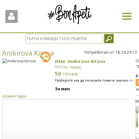
Toggle
navigat
Anikirova Kirova
Потребител от 18.10.2013
Име: Anikirova Kirova
О
"
ТИТЛА: Чирак
50
точки
0
Разберете как да печелите повече значки >>
За мен:
з
Коментари
М