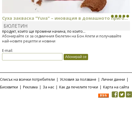
Суха закваска "Yuva" – иновация в домашното приго...
БЮЛЕТИН
Отскоро Лесафр България стартира предлагането на изцяло нов
продукт, който ще промени начина, по който...
Абонирайте се за седмичния бюлетин на Бон Апети и получавайте
най-новите рецепти и новини
E-mail:
Списък на всички потребители
|
Условия за ползване
|
Лични данни
|
Бисквитки
|
Реклама
|
За нас
|
Как да печелите точки
|
Карта на сайта