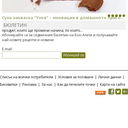
Суха закваска "Yuva" – иновация в домашното приго...
БЮЛЕТИН
Отскоро Лесафр България стартира предлагането на изцяло нов
продукт, който ще промени начина, по който...
Абонирайте се за седмичния бюлетин на Бон Апети и получавайте
най-новите рецепти и новини
E-mail:
Списък на всички потребители
|
Условия за ползване
|
Лични данни
|
Бисквитки
|
Реклама
|
За нас
|
Как да печелите точки
|
Карта на сайта