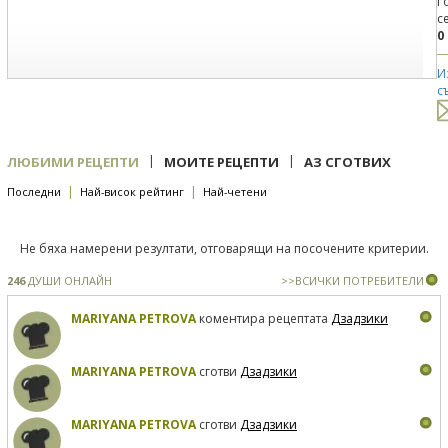
Г
с
0
И
с
|
|
ЛЮБИМИ РЕЦЕПТИ
МОИТЕ РЕЦЕПТИ
АЗ СГОТВИХ
|
|
Последни
Най-висок рейтинг
Най-четени
Не бяха намерени резултати, отговарящи на посочените критерии.
246
ДУШИ ОНЛАЙН
>>ВСИЧКИ ПОТРЕБИТЕЛИ
MARIYANA PETROVA
коментира рецептата
Дзадзики
MARIYANA PETROVA
сготви
Дзадзики
MARIYANA PETROVA
сготви
Дзадзики