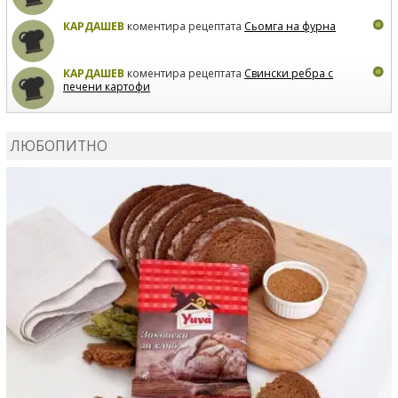
КАРДАШЕВ
коментира рецептата
Сьомга на фурна
КАРДАШЕВ
коментира рецептата
Свински ребра с
печени картофи
ВЛАДИМИРА
сготви
Пилешко с бяло вино и лимон
ЛЮБОПИТНО
MARINA_VITA
коментира рецептата
Киноа със
зеленчуци