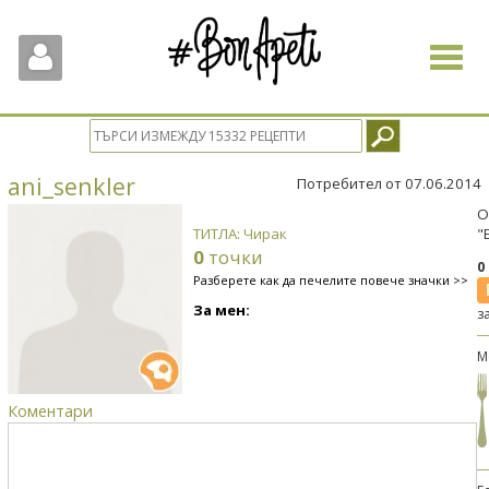
Toggle
navigat
ani_senkler
Потребител от 07.06.2014
О
ТИТЛА: Чирак
"
0
точки
0
Разберете как да печелите повече значки >>
За мен:
з
М
Коментари