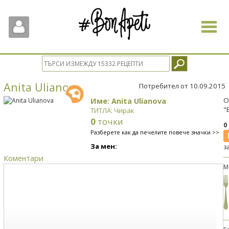
Toggle
navigat
Anita Ulianova
Потребител от 10.09.2015
Име: Anita Ulianova
О
"
ТИТЛА: Чирак
0
точки
0
Разберете как да печелите повече значки >>
За мен:
з
Коментари
М