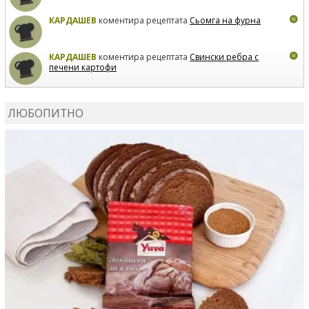
КАРДАШЕВ
коментира рецептата
Сьомга на фурна
КАРДАШЕВ
коментира рецептата
Свински ребра с
печени картофи
ВЛАДИМИРА
сготви
Пилешко с бяло вино и лимон
ЛЮБОПИТНО
MARINA_VITA
коментира рецептата
Киноа със
зеленчуци