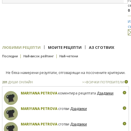
Г
с
0
И
с
|
|
ЛЮБИМИ РЕЦЕПТИ
МОИТЕ РЕЦЕПТИ
АЗ СГОТВИХ
|
|
Последни
Най-висок рейтинг
Най-четени
Не бяха намерени резултати, отговарящи на посочените критерии.
201
ДУШИ ОНЛАЙН
>>ВСИЧКИ ПОТРЕБИТЕЛИ
MARIYANA PETROVA
коментира рецептата
Дзадзики
MARIYANA PETROVA
сготви
Дзадзики
MARIYANA PETROVA
сготви
Дзадзики