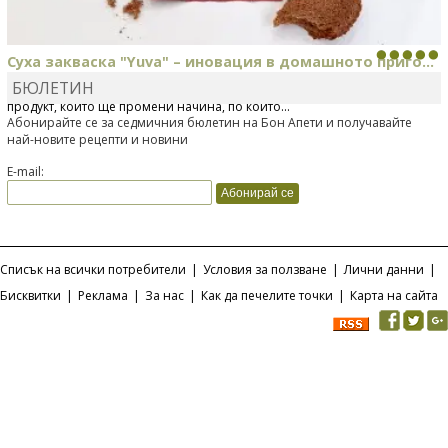
Суха закваска "Yuva" – иновация в домашното приго...
БЮЛЕТИН
Отскоро Лесафр България стартира предлагането на изцяло нов
продукт, който ще промени начина, по който...
Абонирайте се за седмичния бюлетин на Бон Апети и получавайте
най-новите рецепти и новини
E-mail:
Списък на всички потребители
|
Условия за ползване
|
Лични данни
|
Бисквитки
|
Реклама
|
За нас
|
Как да печелите точки
|
Карта на сайта