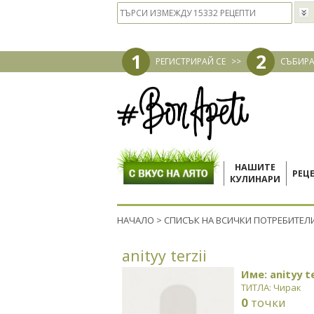
1
2
РЕГИСТРИРАЙ СЕ
>>
СЪБИРА
НАШИТЕ
РЕЦ
КУЛИНАРИ
НАЧАЛО
>
СПИСЪК НА ВСИЧКИ ПОТРЕБИТЕЛ
anityy terzii
Име: anityy te
ТИТЛА: Чирак
0
точки