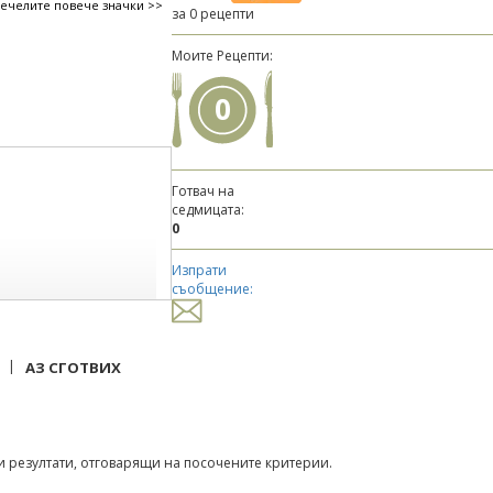
печелите повече значки >>
за 0 рецепти
Моите Рецепти:
0
Готвач на
седмицата:
0
Изпрати
съобщение:
|
АЗ СГОТВИХ
 резултати, отговарящи на посочените критерии.