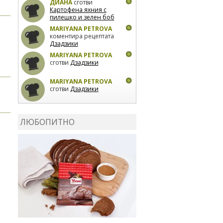
ДИАНА
сготви
Картофена яхния с
пилешко и зелен боб
MARIYANA PETROVA
коментира рецептата
Дзадзики
MARIYANA PETROVA
сготви
Дзадзики
MARIYANA PETROVA
сготви
Дзадзики
КАРДАШЕВ
коментира
рецептата
Сьомга на
ЛЮБОПИТНО
фурна
КАРДАШЕВ
коментира
рецептата
Свински
ребра с печени
картофи