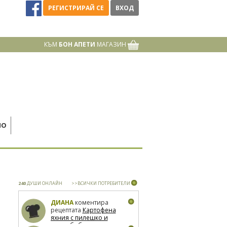
РЕГИСТРИРАЙ СЕ
ВХОД
КЪМ
БОН АПЕТИ
МАГАЗИН
НО
240
ДУШИ ОНЛАЙН
>>ВСИЧКИ ПОТРЕБИТЕЛИ
ДИАНА
коментира
рецептата
Картофена
яхния с пилешко и
зелен боб