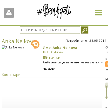
Toggle
navigat
Anka Neikova
Потребител от 28.05.2014
Име: Anka Neikova
О
"
ТИТЛА: Чирак
89
точки
0
Разберете как да печелите повече значки >>
За мен:
з
Коментари
М