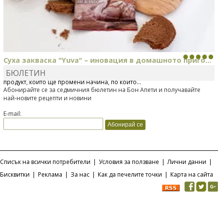
Суха закваска "Yuva" – иновация в домашното приго...
БЮЛЕТИН
Отскоро Лесафр България стартира предлагането на изцяло нов
продукт, който ще промени начина, по който...
Абонирайте се за седмичния бюлетин на Бон Апети и получавайте
най-новите рецепти и новини
E-mail:
Списък на всички потребители
|
Условия за ползване
|
Лични данни
|
Бисквитки
|
Реклама
|
За нас
|
Как да печелите точки
|
Карта на сайта