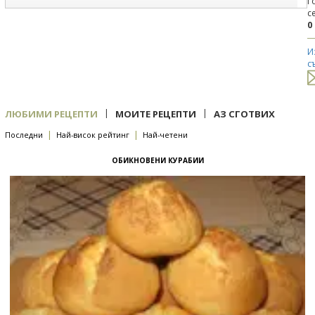
Г
с
0
И
с
|
|
ЛЮБИМИ РЕЦЕПТИ
МОИТЕ РЕЦЕПТИ
АЗ СГОТВИХ
|
|
Последни
Най-висок рейтинг
Най-четени
ОБИКНОВЕНИ КУРАБИИ