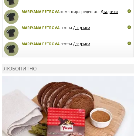
MARIYANA PETROVA
коментира рецептата
Дзадзики
MARIYANA PETROVA
сготви
Дзадзики
MARIYANA PETROVA
сготви
Дзадзики
КАРДАШЕВ
коментира рецептата
Сьомга на фурна
ЛЮБОПИТНО
КАРДАШЕВ
коментира рецептата
Свински ребра с
печени картофи