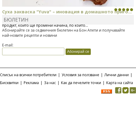
Суха закваска "Yuva" – иновация в домашното приго...
БЮЛЕТИН
Отскоро Лесафр България стартира предлагането на изцяло нов
продукт, който ще промени начина, по който...
Абонирайте се за седмичния бюлетин на Бон Апети и получавайте
най-новите рецепти и новини
E-mail:
Списък на всички потребители
|
Условия за ползване
|
Лични данни
|
Бисквитки
|
Реклама
|
За нас
|
Как да печелите точки
|
Карта на сайта