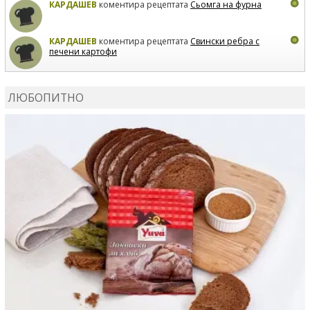
КАРДАШЕВ
коментира рецептата
Сьомга на фурна
КАРДАШЕВ
коментира рецептата
Свински ребра с
печени картофи
ВЛАДИМИРА
сготви
Пилешко с бяло вино и лимон
ЛЮБОПИТНО
MARINA_VITA
коментира рецептата
Киноа със
зеленчуци