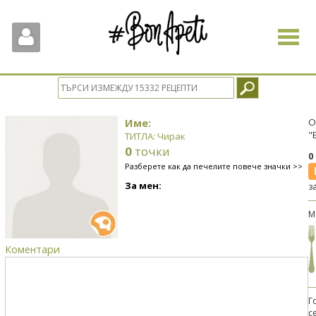
Toggle
navigat
Име:
О
"
ТИТЛА: Чирак
0
точки
0
Разберете как да печелите повече значки >>
За мен:
з
М
Коментари
Г
с