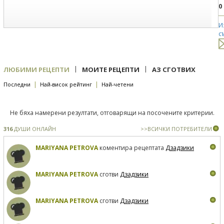
0
И
с
|
|
ЛЮБИМИ РЕЦЕПТИ
МОИТЕ РЕЦЕПТИ
АЗ СГОТВИХ
|
|
Последни
Най-висок рейтинг
Най-четени
Не бяха намерени резултати, отговарящи на посочените критерии.
316
ДУШИ ОНЛАЙН
>>ВСИЧКИ ПОТРЕБИТЕЛИ
MARIYANA PETROVA
коментира рецептата
Дзадзики
MARIYANA PETROVA
сготви
Дзадзики
MARIYANA PETROVA
сготви
Дзадзики