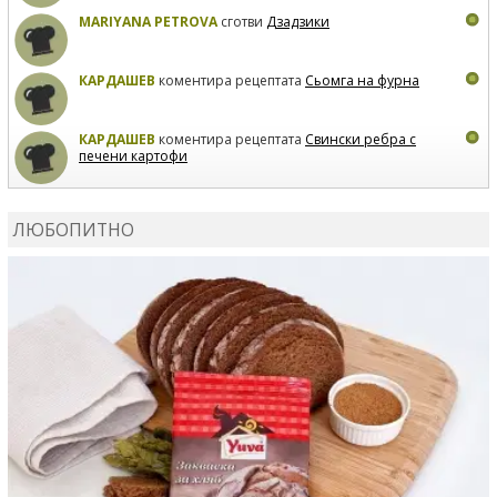
MARIYANA PETROVA
сготви
Дзадзики
КАРДАШЕВ
коментира рецептата
Сьомга на фурна
КАРДАШЕВ
коментира рецептата
Свински ребра с
печени картофи
ВЛАДИМИРА
сготви
Пилешко с бяло вино и лимон
ЛЮБОПИТНО
MARINA_VITA
коментира рецептата
Киноа със
зеленчуци