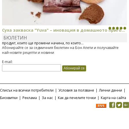
Суха закваска "Yuva" – иновация в домашното приго...
БЮЛЕТИН
Отскоро Лесафр България стартира предлагането на изцяло нов
продукт, който ще промени начина, по който...
Абонирайте се за седмичния бюлетин на Бон Апети и получавайте
най-новите рецепти и новини
E-mail:
Списък на всички потребители
|
Условия за ползване
|
Лични данни
|
Бисквитки
|
Реклама
|
За нас
|
Как да печелите точки
|
Карта на сайта