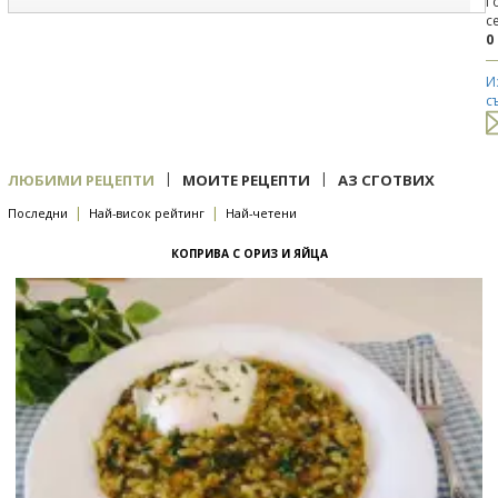
Г
с
0
И
с
|
|
ЛЮБИМИ РЕЦЕПТИ
МОИТЕ РЕЦЕПТИ
АЗ СГОТВИХ
|
|
Последни
Най-висок рейтинг
Най-четени
КОПРИВА С ОРИЗ И ЯЙЦА