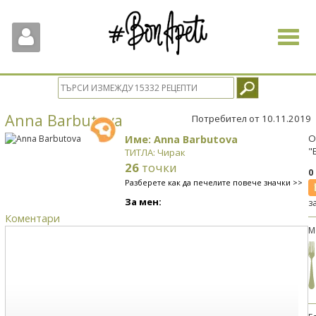
Toggle
navigat
Anna Barbutova
Потребител от 10.11.2019
Име: Anna Barbutova
О
"
ТИТЛА: Чирак
26
точки
0
Разберете как да печелите повече значки >>
За мен:
з
Коментари
М