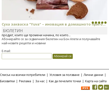
Суха закваска "Yuva" – иновация в домашното приго...
БЮЛЕТИН
Отскоро Лесафр България стартира предлагането на изцяло нов
продукт, който ще промени начина, по който...
Абонирайте се за седмичния бюлетин на Бон Апети и получавайте
най-новите рецепти и новини
E-mail:
Списък на всички потребители
|
Условия за ползване
|
Лични данни
|
Бисквитки
|
Реклама
|
За нас
|
Как да печелите точки
|
Карта на сайта