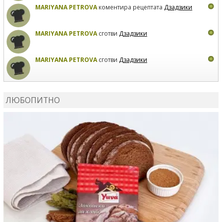
MARIYANA PETROVA
коментира рецептата
Дзадзики
MARIYANA PETROVA
сготви
Дзадзики
MARIYANA PETROVA
сготви
Дзадзики
КАРДАШЕВ
коментира рецептата
Сьомга на фурна
ЛЮБОПИТНО
КАРДАШЕВ
коментира рецептата
Свински ребра с
печени картофи