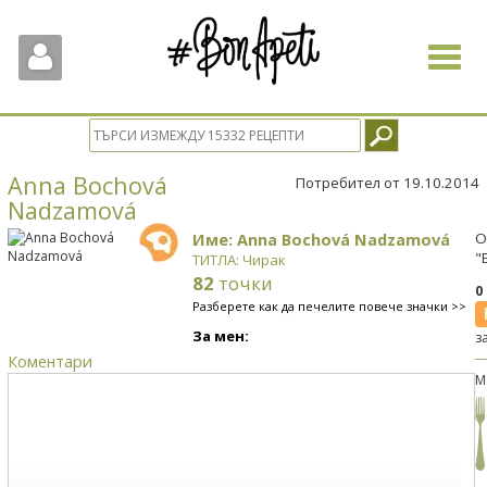
Toggle
navigat
Anna Bochová
Потребител от 19.10.2014
Nadzamová
Име: Anna Bochová Nadzamová
О
"
ТИТЛА: Чирак
82
точки
0
Разберете как да печелите повече значки >>
За мен:
з
Коментари
М