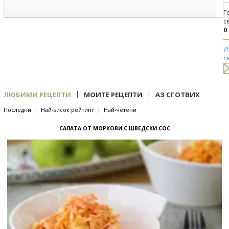
Г
с
0
И
с
|
|
ЛЮБИМИ РЕЦЕПТИ
МОИТЕ РЕЦЕПТИ
АЗ СГОТВИХ
|
|
Последни
Най-висок рейтинг
Най-четени
САЛАТА ОТ МОРКОВИ С ШВЕДСКИ СОС