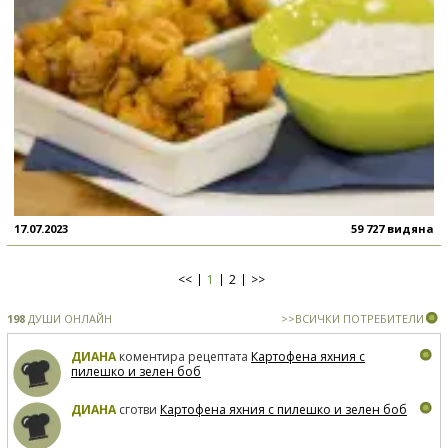
17.07.2023
59 727 видяна
<<
1
2
>>
198
ДУШИ ОНЛАЙН
>>ВСИЧКИ ПОТРЕБИТЕЛИ
ДИАНА
коментира рецептата
Картофена яхния с
пилешко и зелен боб
ДИАНА
сготви
Картофена яхния с пилешко и зелен боб