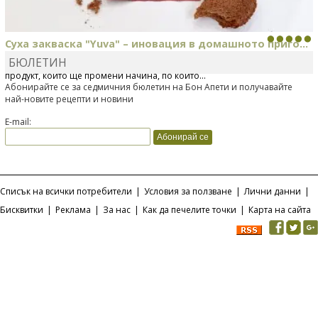
Суха закваска "Yuva" – иновация в домашното приго...
БЮЛЕТИН
Отскоро Лесафр България стартира предлагането на изцяло нов
продукт, който ще промени начина, по който...
Абонирайте се за седмичния бюлетин на Бон Апети и получавайте
най-новите рецепти и новини
E-mail:
Списък на всички потребители
|
Условия за ползване
|
Лични данни
|
Бисквитки
|
Реклама
|
За нас
|
Как да печелите точки
|
Карта на сайта