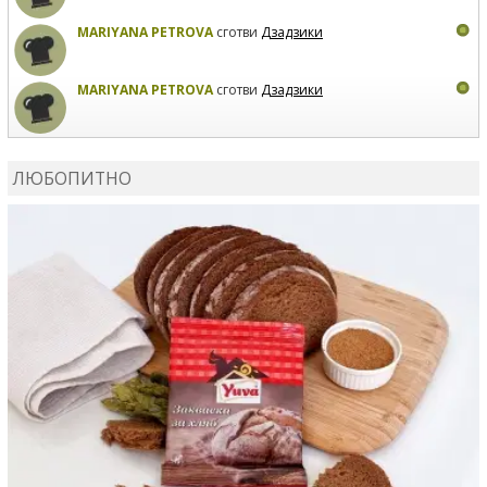
MARIYANA PETROVA
сготви
Дзадзики
MARIYANA PETROVA
сготви
Дзадзики
КАРДАШЕВ
коментира рецептата
Сьомга на фурна
ЛЮБОПИТНО
КАРДАШЕВ
коментира рецептата
Свински ребра с
печени картофи