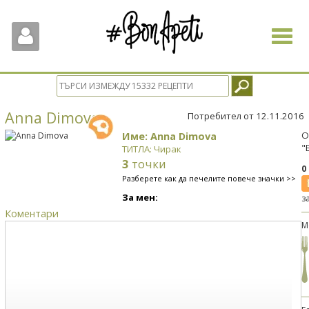
Toggle
navigat
Anna Dimova
Потребител от 12.11.2016
Име: Anna Dimova
О
"
ТИТЛА: Чирак
3
точки
0
Разберете как да печелите повече значки >>
За мен:
з
Коментари
М