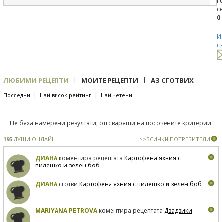
Г
с
0
И
с
|
|
ЛЮБИМИ РЕЦЕПТИ
МОИТЕ РЕЦЕПТИ
АЗ СГОТВИХ
|
|
Последни
Най-висок рейтинг
Най-четени
Не бяха намерени резултати, отговарящи на посочените критерии.
195
ДУШИ ОНЛАЙН
>>ВСИЧКИ ПОТРЕБИТЕЛИ
ДИАНА
коментира рецептата
Картофена яхния с
пилешко и зелен боб
ДИАНА
сготви
Картофена яхния с пилешко и зелен боб
MARIYANA PETROVA
коментира рецептата
Дзадзики