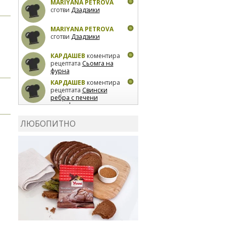
MARIYANA PETROVA
сготви
Дзадзики
MARIYANA PETROVA
сготви
Дзадзики
КАРДАШЕВ
коментира
рецептата
Сьомга на
фурна
КАРДАШЕВ
коментира
рецептата
Свински
ребра с печени
картофи
ВЛАДИМИРА
сготви
Пилешко с бяло вино и
ЛЮБОПИТНО
лимон
MARINA_VITA
коментира рецептата
Киноа със зеленчуци