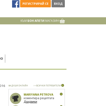
РЕГИСТРИРАЙ СЕ
ВХОД
КЪМ
БОН АПЕТИ
МАГАЗИН
НО
2016
51
ДУШИ ОНЛАЙН
>>ВСИЧКИ ПОТРЕБИТЕЛИ
MARIYANA PETROVA
коментира рецептата
Дзадзики