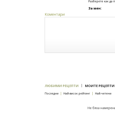
Разберете как да 
За мен:
Коментари
|
ЛЮБИМИ РЕЦЕПТИ
МОИТЕ РЕЦЕПТИ
|
|
Последни
Най-висок рейтинг
Най-четени
Не бяха намерени