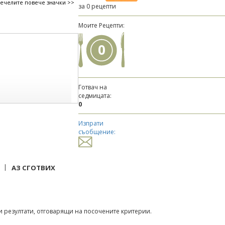
печелите повече значки >>
за 0 рецепти
Моите Рецепти:
0
Готвач на
седмицата:
0
Изпрати
съобщение:
|
АЗ СГОТВИХ
 резултати, отговарящи на посочените критерии.