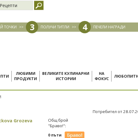
Рецепти
3
4
Й ТОЧКИ
>>
ПОЛУЧИ ТИТЛИ
>>
ПЕЧЕЛИ НАГРАДИ
ЛЮБИМИ
ВЕЛИКИТЕ КУЛИНАРНИ
НА
ЕПТИ
ЛЮБОПИТ
ПРОДУКТИ
ИСТОРИИ
ФОКУС
И
Потребител от 28.07.
tkova Grozeva
Общ брой
"Браво!":
0 пъти