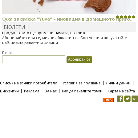
Суха закваска "Yuva" – иновация в домашното приго...
БЮЛЕТИН
Отскоро Лесафр България стартира предлагането на изцяло нов
продукт, който ще промени начина, по който...
Абонирайте се за седмичния бюлетин на Бон Апети и получавайте
най-новите рецепти и новини
E-mail:
Списък на всички потребители
|
Условия за ползване
|
Лични данни
|
Бисквитки
|
Реклама
|
За нас
|
Как да печелите точки
|
Карта на сайта