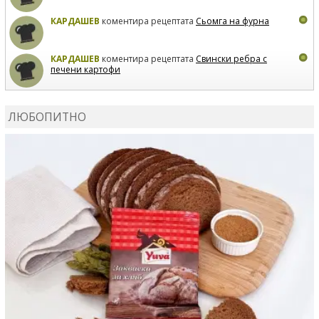
КАРДАШЕВ
коментира рецептата
Сьомга на фурна
КАРДАШЕВ
коментира рецептата
Свински ребра с
печени картофи
ВЛАДИМИРА
сготви
Пилешко с бяло вино и лимон
ЛЮБОПИТНО
MARINA_VITA
коментира рецептата
Киноа със
зеленчуци