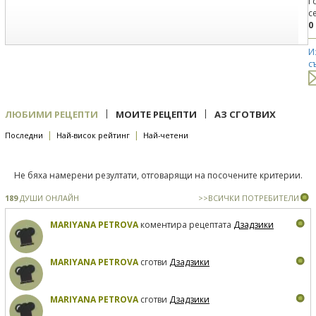
Г
с
0
И
с
|
|
ЛЮБИМИ РЕЦЕПТИ
МОИТЕ РЕЦЕПТИ
АЗ СГОТВИХ
|
|
Последни
Най-висок рейтинг
Най-четени
Не бяха намерени резултати, отговарящи на посочените критерии.
189
ДУШИ ОНЛАЙН
>>ВСИЧКИ ПОТРЕБИТЕЛИ
MARIYANA PETROVA
коментира рецептата
Дзадзики
MARIYANA PETROVA
сготви
Дзадзики
MARIYANA PETROVA
сготви
Дзадзики