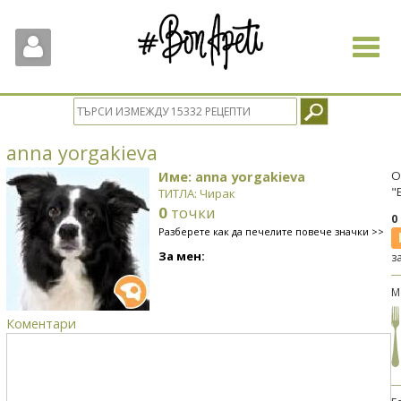
Toggle
navigat
anna yorgakieva
Име: anna yorgakieva
О
"
ТИТЛА: Чирак
0
точки
0
Разберете как да печелите повече значки >>
За мен:
з
М
Коментари