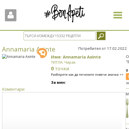
Toggle
navigat
Annamaria Axinte
Потребител от 17.02.2022
Име: Annamaria Axinte
О
"
ТИТЛА: Чирак
0
точки
0
Разберете как да печелите повече значки >>
За мен:
з
Коментари
М