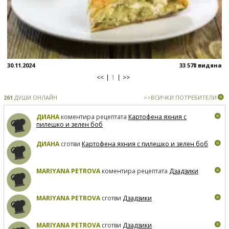
30.11.2024
33 578 видяна
<<
1
>>
261
ДУШИ ОНЛАЙН
>>ВСИЧКИ ПОТРЕБИТЕЛИ
ДИАНА
коментира рецептата
Картофена яхния с
пилешко и зелен боб
ДИАНА
сготви
Картофена яхния с пилешко и зелен боб
MARIYANA PETROVA
коментира рецептата
Дзадзики
MARIYANA PETROVA
сготви
Дзадзики
MARIYANA PETROVA
сготви
Дзадзики