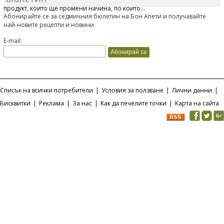
продукт, който ще промени начина, по който...
Абонирайте се за седмичния бюлетин на Бон Апети и получавайте
най-новите рецепти и новини
E-mail:
Списък на всички потребители
|
Условия за ползване
|
Лични данни
|
Бисквитки
|
Реклама
|
За нас
|
Как да печелите точки
|
Карта на сайта