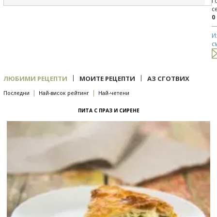
Г
с
0
И
с
|
|
ЛЮБИМИ РЕЦЕПТИ
МОИТЕ РЕЦЕПТИ
АЗ СГОТВИХ
|
|
Последни
Най-висок рейтинг
Най-четени
ПИТА С ПРАЗ И СИРЕНЕ