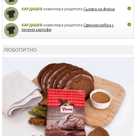
КАРДАШЕВ
коментира рецептата
Сьомга на фурна
КАРДАШЕВ
коментира рецептата
Свински ребра с
печени картофи
ВЛАДИМИРА
сготви
Пилешко с бяло вино и лимон
ЛЮБОПИТНО
MARINA_VITA
коментира рецептата
Киноа със
зеленчуци