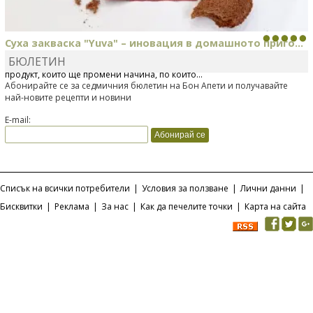
Суха закваска "Yuva" – иновация в домашното приго...
БЮЛЕТИН
Отскоро Лесафр България стартира предлагането на изцяло нов
продукт, който ще промени начина, по който...
Абонирайте се за седмичния бюлетин на Бон Апети и получавайте
най-новите рецепти и новини
E-mail:
Списък на всички потребители
|
Условия за ползване
|
Лични данни
|
Бисквитки
|
Реклама
|
За нас
|
Как да печелите точки
|
Карта на сайта