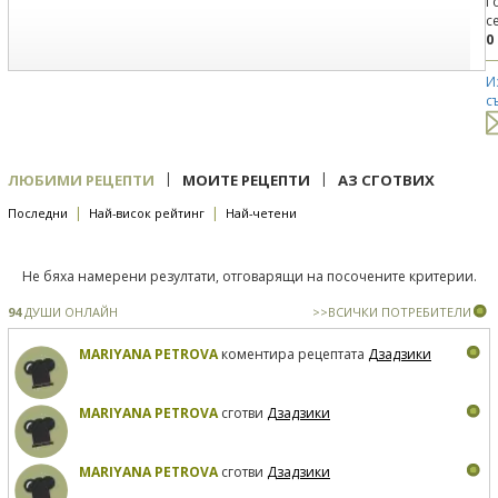
Г
с
0
И
с
|
|
ЛЮБИМИ РЕЦЕПТИ
МОИТЕ РЕЦЕПТИ
АЗ СГОТВИХ
|
|
Последни
Най-висок рейтинг
Най-четени
Не бяха намерени резултати, отговарящи на посочените критерии.
94
ДУШИ ОНЛАЙН
>>ВСИЧКИ ПОТРЕБИТЕЛИ
MARIYANA PETROVA
коментира рецептата
Дзадзики
MARIYANA PETROVA
сготви
Дзадзики
MARIYANA PETROVA
сготви
Дзадзики