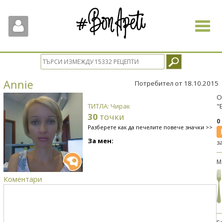
Toggle
navigat
Annie
Потребител от 18.10.2015
О
ТИТЛА: Чирак
"
30
точки
0
Разберете как да печелите повече значки >>
За мен:
з
М
Коментари