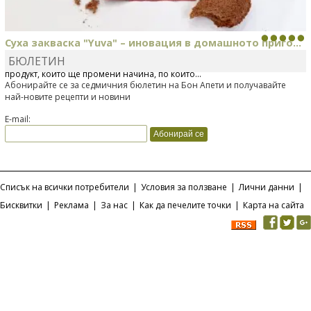
Суха закваска "Yuva" – иновация в домашното приго...
БЮЛЕТИН
Отскоро Лесафр България стартира предлагането на изцяло нов
продукт, който ще промени начина, по който...
Абонирайте се за седмичния бюлетин на Бон Апети и получавайте
най-новите рецепти и новини
E-mail:
Списък на всички потребители
|
Условия за ползване
|
Лични данни
|
Бисквитки
|
Реклама
|
За нас
|
Как да печелите точки
|
Карта на сайта