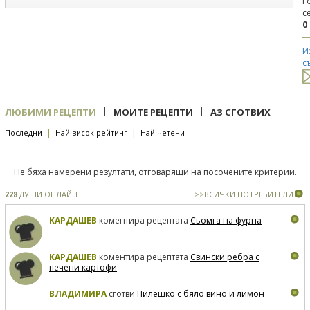
Г
с
0
И
с
|
|
ЛЮБИМИ РЕЦЕПТИ
МОИТЕ РЕЦЕПТИ
АЗ СГОТВИХ
|
|
Последни
Най-висок рейтинг
Най-четени
Не бяха намерени резултати, отговарящи на посочените критерии.
228
ДУШИ ОНЛАЙН
>>ВСИЧКИ ПОТРЕБИТЕЛИ
КАРДАШЕВ
коментира рецептата
Сьомга на фурна
КАРДАШЕВ
коментира рецептата
Свински ребра с
печени картофи
ВЛАДИМИРА
сготви
Пилешко с бяло вино и лимон