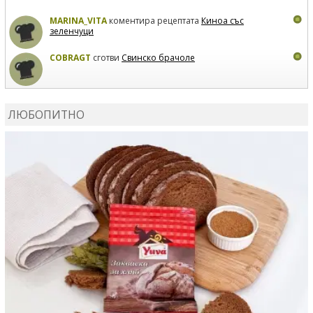
MARINA_VITA
коментира рецептата
Киноа със
зеленчуци
COBRAGT
сготви
Свинско брачоле
EVTEDI
сготви
Печени свински ребра
ЛЮБОПИТНО
DANKOLOVA
сготви
Фокача със синьо сирене, лук и
орехи