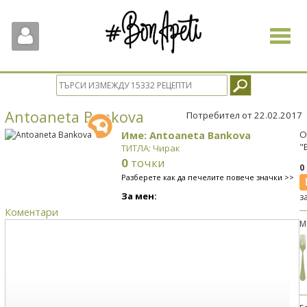
Toggle
navigat
Antoaneta Bankova
Потребител от 22.02.2017
Име: Antoaneta Bankova
О
"
ТИТЛА: Чирак
0
точки
0
Разберете как да печелите повече значки >>
За мен:
з
Коментари
М