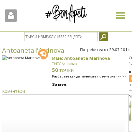
Toggle
navigat
Antoaneta Marinova
Потребител от 29.07.2014
Име: Antoaneta Marinova
О
"
ТИТЛА: Чирак
50
точки
0
Разберете как да печелите повече значки >>
За мен:
з
Коментари
М