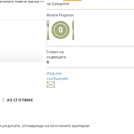
печелите повече значки >>
за 0 рецепти
Моите Рецепти:
0
Готвач на
седмицата:
0
Изпрати
съобщение:
|
АЗ СГОТВИХ
 резултати, отговарящи на посочените критерии.