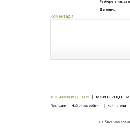
Разберете как да 
За мен:
Коментари
|
ЛЮБИМИ РЕЦЕПТИ
МОИТЕ РЕЦЕПТИ
|
|
Последни
Най-висок рейтинг
Най-четени
Не бяха намерени