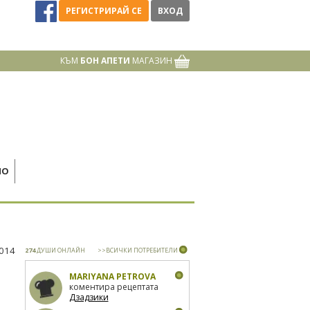
РЕГИСТРИРАЙ СЕ
ВХОД
КЪМ
БОН АПЕТИ
МАГАЗИН
НО
2014
274
ДУШИ ОНЛАЙН
>>ВСИЧКИ ПОТРЕБИТЕЛИ
MARIYANA PETROVA
коментира рецептата
Дзадзики