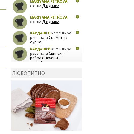
MARIYANA PETROVA
сготви
Дзадзики
MARIYANA PETROVA
сготви
Дзадзики
КАРДАШЕВ
коментира
рецептата
Сьомга на
фурна
КАРДАШЕВ
коментира
рецептата
Свински
ребра с печени
картофи
ВЛАДИМИРА
сготви
Пилешко с бяло вино и
ЛЮБОПИТНО
лимон
MARINA_VITA
коментира рецептата
Киноа със зеленчуци