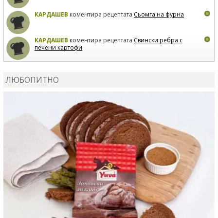
КАРДАШЕВ
коментира рецептата
Сьомга на фурна
КАРДАШЕВ
коментира рецептата
Свински ребра с
печени картофи
ВЛАДИМИРА
сготви
Пилешко с бяло вино и лимон
ЛЮБОПИТНО
MARINA_VITA
коментира рецептата
Киноа със
зеленчуци