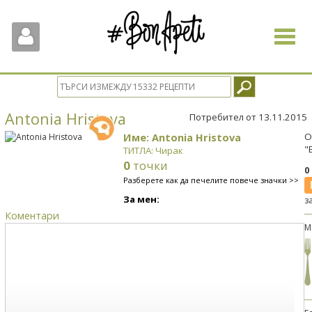
Toggle
navigat
Antonia Hristova
Потребител от 13.11.2015
Име: Antonia Hristova
О
"
ТИТЛА: Чирак
0
точки
0
Разберете как да печелите повече значки >>
За мен:
з
Коментари
М