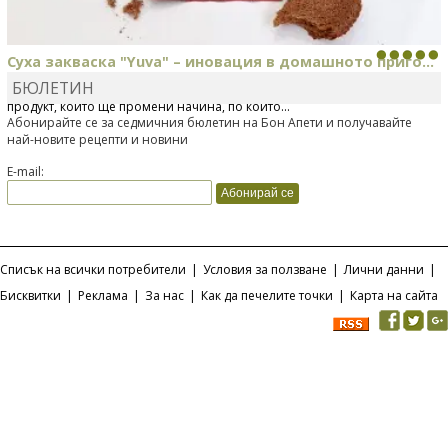
Суха закваска "Yuva" – иновация в домашното приго...
БЮЛЕТИН
Отскоро Лесафр България стартира предлагането на изцяло нов
продукт, който ще промени начина, по който...
Абонирайте се за седмичния бюлетин на Бон Апети и получавайте
най-новите рецепти и новини
E-mail:
Списък на всички потребители
|
Условия за ползване
|
Лични данни
|
Бисквитки
|
Реклама
|
За нас
|
Как да печелите точки
|
Карта на сайта