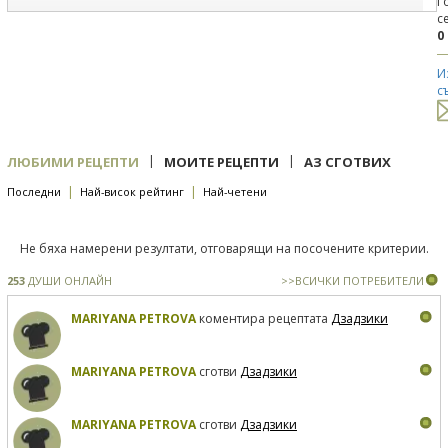
Г
с
0
И
с
|
|
ЛЮБИМИ РЕЦЕПТИ
МОИТЕ РЕЦЕПТИ
АЗ СГОТВИХ
|
|
Последни
Най-висок рейтинг
Най-четени
Не бяха намерени резултати, отговарящи на посочените критерии.
253
ДУШИ ОНЛАЙН
>>ВСИЧКИ ПОТРЕБИТЕЛИ
MARIYANA PETROVA
коментира рецептата
Дзадзики
MARIYANA PETROVA
сготви
Дзадзики
MARIYANA PETROVA
сготви
Дзадзики