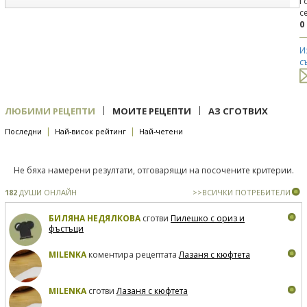
Г
с
0
И
с
|
|
ЛЮБИМИ РЕЦЕПТИ
МОИТЕ РЕЦЕПТИ
АЗ СГОТВИХ
|
|
Последни
Най-висок рейтинг
Най-четени
Не бяха намерени резултати, отговарящи на посочените критерии.
182
ДУШИ ОНЛАЙН
>>ВСИЧКИ ПОТРЕБИТЕЛИ
БИЛЯНА НЕДЯЛКОВА
сготви
Пилешко с ориз и
фъстъци
MILENKA
коментира рецептата
Лазаня с кюфтета
MILENKA
сготви
Лазаня с кюфтета