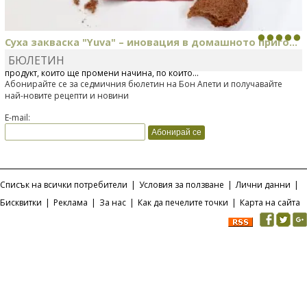
Суха закваска "Yuva" – иновация в домашното приго...
БЮЛЕТИН
Отскоро Лесафр България стартира предлагането на изцяло нов
продукт, който ще промени начина, по който...
Абонирайте се за седмичния бюлетин на Бон Апети и получавайте
най-новите рецепти и новини
E-mail:
Списък на всички потребители
|
Условия за ползване
|
Лични данни
|
Бисквитки
|
Реклама
|
За нас
|
Как да печелите точки
|
Карта на сайта