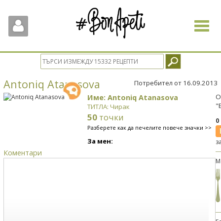
Toggle
navigat
Antoniq Atanasova
Потребител от 16.09.2013
Име: Antoniq Atanasova
О
"
ТИТЛА: Чирак
50
точки
0
Разберете как да печелите повече значки >>
За мен:
з
Коментари
М