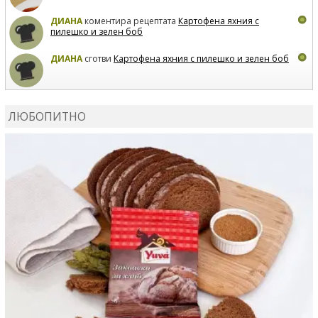
ДИАНА
коментира рецептата
Картофена яхния с
пилешко и зелен боб
ДИАНА
сготви
Картофена яхния с пилешко и зелен боб
MARIYANA PETROVA
коментира рецептата
Дзадзики
ЛЮБОПИТНО
MARIYANA PETROVA
сготви
Дзадзики