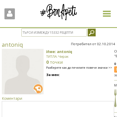
Toggle
navigat
antoniq
Потребител от 02.10.2014
Име: antoniq
О
"
ТИТЛА: Чирак
0
точки
0
Разберете как да печелите повече значки >>
За мен:
з
М
Коментари