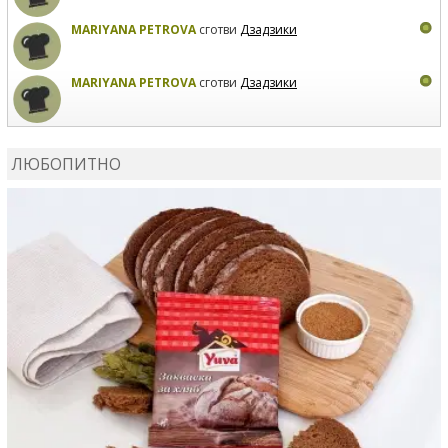
MARIYANA PETROVA
сготви
Дзадзики
MARIYANA PETROVA
сготви
Дзадзики
КАРДАШЕВ
коментира рецептата
Сьомга на фурна
ЛЮБОПИТНО
КАРДАШЕВ
коментира рецептата
Свински ребра с
печени картофи