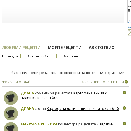
Г
с
0
И
с
|
|
ЛЮБИМИ РЕЦЕПТИ
МОИТЕ РЕЦЕПТИ
АЗ СГОТВИХ
|
|
Последни
Най-висок рейтинг
Най-четени
Не бяха намерени резултати, отговарящи на посочените критерии.
333
ДУШИ ОНЛАЙН
>>ВСИЧКИ ПОТРЕБИТЕЛИ
ДИАНА
коментира рецептата
Картофена яхния с
пилешко и зелен боб
ДИАНА
сготви
Картофена яхния с пилешко и зелен боб
MARIYANA PETROVA
коментира рецептата
Дзадзики