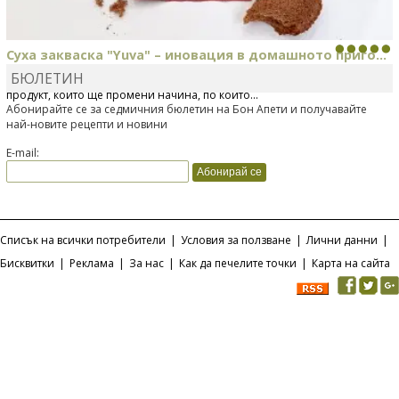
Суха закваска "Yuva" – иновация в домашното приго...
БЮЛЕТИН
Отскоро Лесафр България стартира предлагането на изцяло нов
продукт, който ще промени начина, по който...
Абонирайте се за седмичния бюлетин на Бон Апети и получавайте
най-новите рецепти и новини
E-mail:
Списък на всички потребители
|
Условия за ползване
|
Лични данни
|
Бисквитки
|
Реклама
|
За нас
|
Как да печелите точки
|
Карта на сайта