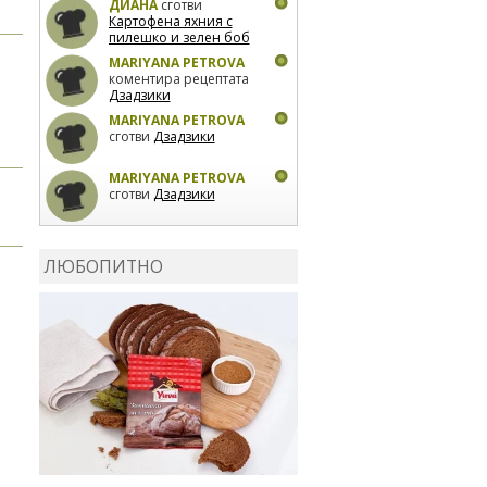
ДИАНА
сготви
Картофена яхния с
пилешко и зелен боб
MARIYANA PETROVA
коментира рецептата
Дзадзики
MARIYANA PETROVA
сготви
Дзадзики
MARIYANA PETROVA
сготви
Дзадзики
КАРДАШЕВ
коментира
рецептата
Сьомга на
ЛЮБОПИТНО
фурна
КАРДАШЕВ
коментира
рецептата
Свински
ребра с печени
картофи