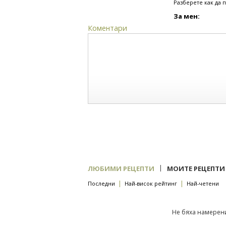
Разберете как да 
За мен:
Коментари
|
ЛЮБИМИ РЕЦЕПТИ
МОИТЕ РЕЦЕПТИ
|
|
Последни
Най-висок рейтинг
Най-четени
Не бяха намерени