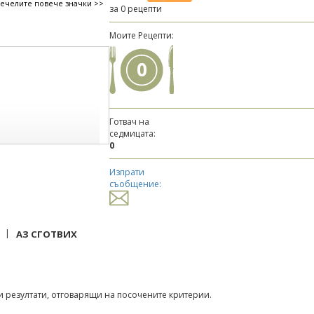
печелите повече значки >>
за 0 рецепти
Моите Рецепти:
0
Готвач на
седмицата:
0
Изпрати
съобщение:
|
АЗ СГОТВИХ
 резултати, отговарящи на посочените критерии.