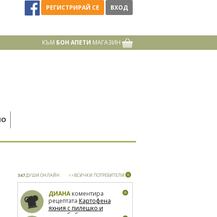
РЕГИСТРИРАЙ СЕ
ВХОД
КЪМ
БОН АПЕТИ
МАГАЗИН
НО
347
ДУШИ ОНЛАЙН
>>ВСИЧКИ ПОТРЕБИТЕЛИ
ДИАНА
коментира
рецептата
Картофена
яхния с пилешко и
зелен боб