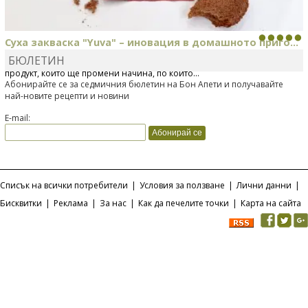
Суха закваска "Yuva" – иновация в домашното приго...
БЮЛЕТИН
Отскоро Лесафр България стартира предлагането на изцяло нов
продукт, който ще промени начина, по който...
Абонирайте се за седмичния бюлетин на Бон Апети и получавайте
най-новите рецепти и новини
E-mail:
Списък на всички потребители
|
Условия за ползване
|
Лични данни
|
Бисквитки
|
Реклама
|
За нас
|
Как да печелите точки
|
Карта на сайта