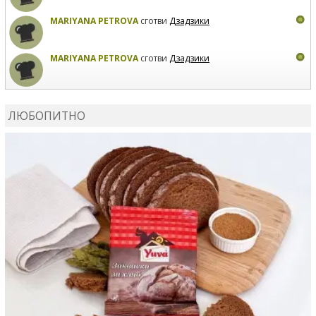
MARIYANA PETROVA
сготви
Дзадзики
MARIYANA PETROVA
сготви
Дзадзики
КАРДАШЕВ
коментира рецептата
Сьомга на фурна
ЛЮБОПИТНО
КАРДАШЕВ
коментира рецептата
Свински ребра с
печени картофи