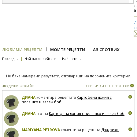
Г
Добре, но това \"копринено тофу\" изобщо не го открих :(. Взех
с
натурално...дано се получи добре :)
0
И
с
|
|
ЛЮБИМИ РЕЦЕПТИ
МОИТЕ РЕЦЕПТИ
АЗ СГОТВИХ
|
|
Последни
Най-висок рейтинг
Най-четени
Не бяха намерени резултати, отговарящи на посочените критерии.
303
ДУШИ ОНЛАЙН
>>ВСИЧКИ ПОТРЕБИТЕЛИ
ДИАНА
коментира рецептата
Картофена яхния с
пилешко и зелен боб
ДИАНА
сготви
Картофена яхния с пилешко и зелен боб
MARIYANA PETROVA
коментира рецептата
Дзадзики