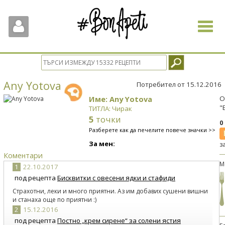
Toggle
navigat
Any Yotova
Потребител от 15.12.2016
Име: Any Yotova
О
"
ТИТЛА: Чирак
5
точки
0
Разберете как да печелите повече значки >>
За мен:
з
Коментари
М
1
22.10.2017
под рецепта
Бисквитки с овесени ядки и стафиди
Страхотни, леки и много приятни. Аз им добавих сушени вишни
и станаха още по приятни :)
2
15.12.2016
под рецепта
Постно „крем сирене“ за солени ястия