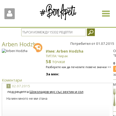
Toggle
navigat
Arben Hodzha
Потребител от 01.07.2015
Име: Arben Hodzha
О
"
ТИТЛА: Чирак
58
точки
0
Разберете как да печелите повече значки >>
За мен:
з
Коментари
М
1
02.07.2015
под рецепта
Шоколадов мус със зехтин и сол
На мен много не ми стана