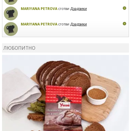
MARIYANA PETROVA
сготви
Дзадзики
MARIYANA PETROVA
сготви
Дзадзики
КАРДАШЕВ
коментира рецептата
Сьомга на фурна
ЛЮБОПИТНО
КАРДАШЕВ
коментира рецептата
Свински ребра с
печени картофи