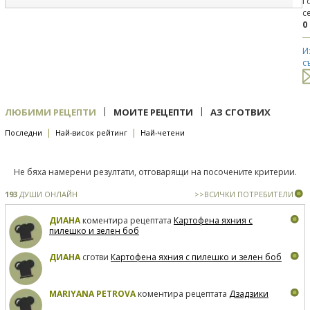
Г
с
0
И
с
|
|
ЛЮБИМИ РЕЦЕПТИ
МОИТЕ РЕЦЕПТИ
АЗ СГОТВИХ
|
|
Последни
Най-висок рейтинг
Най-четени
Не бяха намерени резултати, отговарящи на посочените критерии.
193
ДУШИ ОНЛАЙН
>>ВСИЧКИ ПОТРЕБИТЕЛИ
ДИАНА
коментира рецептата
Картофена яхния с
пилешко и зелен боб
ДИАНА
сготви
Картофена яхния с пилешко и зелен боб
MARIYANA PETROVA
коментира рецептата
Дзадзики