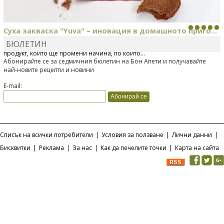
Суха закваска "Yuva" – иновация в домашното приго...
БЮЛЕТИН
Отскоро Лесафр България стартира предлагането на изцяло нов
продукт, който ще промени начина, по който...
Абонирайте се за седмичния бюлетин на Бон Апети и получавайте
най-новите рецепти и новини
E-mail:
Списък на всички потребители
|
Условия за ползване
|
Лични данни
|
Бисквитки
|
Реклама
|
За нас
|
Как да печелите точки
|
Карта на сайта