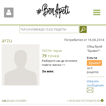
Toggle
navigat
arzu
Потребител от 16.06.2014
Общ брой
ТИТЛА: Чирак
"Браво!":
79
точки
0 пъти
Разберете как да печелите
повече значки >>
за 0
За мен:
рецепти
Изпрати
съобщение:
246
ДУШИ ОНЛАЙН
>>ВСИЧКИ ПОТРЕБИТЕЛИ