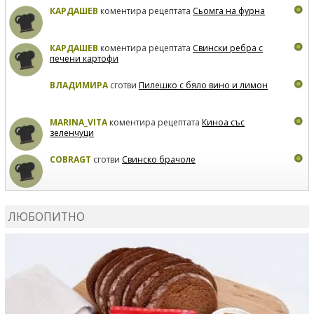
КАРДАШЕВ
коментира рецептата
Сьомга на фурна
КАРДАШЕВ
коментира рецептата
Свински ребра с
печени картофи
ВЛАДИМИРА
сготви
Пилешко с бяло вино и лимон
MARINA_VITA
коментира рецептата
Киноа със
зеленчуци
COBRAGT
сготви
Свинско брачоле
EVTEDI
сготви
Печени свински ребра
ЛЮБОПИТНО
DANKOLOVA
сготви
Фокача със синьо сирене, лук и
орехи