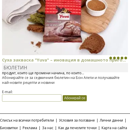
Суха закваска "Yuva" – иновация в домашното приго...
БЮЛЕТИН
Отскоро Лесафр България стартира предлагането на изцяло нов
продукт, който ще промени начина, по който...
Абонирайте се за седмичния бюлетин на Бон Апети и получавайте
най-новите рецепти и новини
E-mail:
Списък на всички потребители
|
Условия за ползване
|
Лични данни
|
Бисквитки
|
Реклама
|
За нас
|
Как да печелите точки
|
Карта на сайта