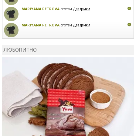
MARIYANA PETROVA
сготви
Дзадзики
MARIYANA PETROVA
сготви
Дзадзики
КАРДАШЕВ
коментира рецептата
Сьомга на фурна
ЛЮБОПИТНО
КАРДАШЕВ
коментира рецептата
Свински ребра с
печени картофи