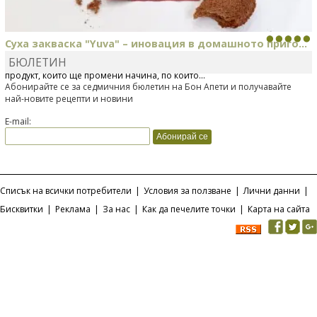
Суха закваска "Yuva" – иновация в домашното приго...
БЮЛЕТИН
Отскоро Лесафр България стартира предлагането на изцяло нов
продукт, който ще промени начина, по който...
Абонирайте се за седмичния бюлетин на Бон Апети и получавайте
най-новите рецепти и новини
E-mail:
Списък на всички потребители
|
Условия за ползване
|
Лични данни
|
Бисквитки
|
Реклама
|
За нас
|
Как да печелите точки
|
Карта на сайта