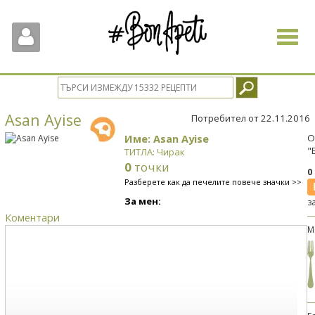
Toggle
navigat
Asan Ayise
Потребител от 22.11.2016
Име: Asan Ayise
О
"
ТИТЛА: Чирак
0
точки
0
Разберете как да печелите повече значки >>
За мен:
з
Коментари
М