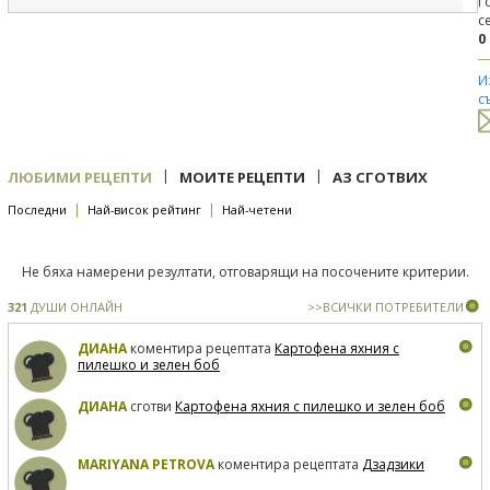
Г
с
0
И
с
|
|
ЛЮБИМИ РЕЦЕПТИ
МОИТЕ РЕЦЕПТИ
АЗ СГОТВИХ
|
|
Последни
Най-висок рейтинг
Най-четени
Не бяха намерени резултати, отговарящи на посочените критерии.
321
ДУШИ ОНЛАЙН
>>ВСИЧКИ ПОТРЕБИТЕЛИ
ДИАНА
коментира рецептата
Картофена яхния с
пилешко и зелен боб
ДИАНА
сготви
Картофена яхния с пилешко и зелен боб
MARIYANA PETROVA
коментира рецептата
Дзадзики