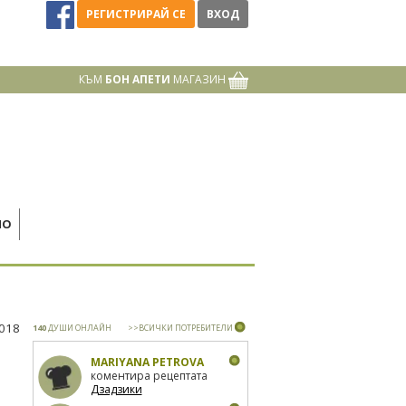
РЕГИСТРИРАЙ СЕ
ВХОД
КЪМ
БОН АПЕТИ
МАГАЗИН
НО
2018
140
ДУШИ ОНЛАЙН
>>ВСИЧКИ ПОТРЕБИТЕЛИ
MARIYANA PETROVA
коментира рецептата
Дзадзики