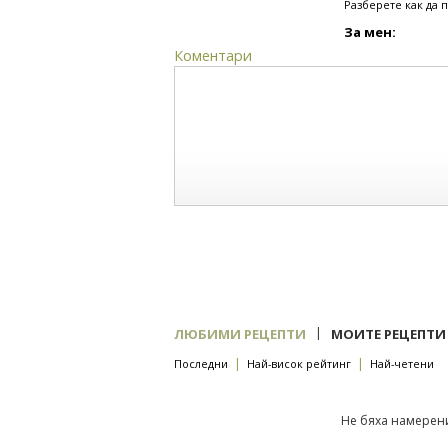
Разберете как да 
За мен:
Коментари
|
ЛЮБИМИ РЕЦЕПТИ
МОИТЕ РЕЦЕПТИ
|
|
Последни
Най-висок рейтинг
Най-четени
Не бяха намерени