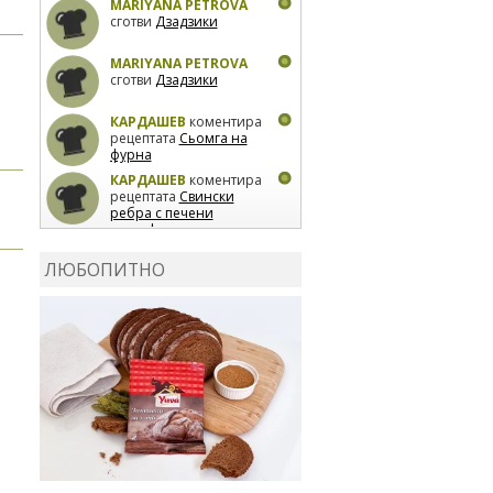
MARIYANA PETROVA
сготви
Дзадзики
MARIYANA PETROVA
сготви
Дзадзики
КАРДАШЕВ
коментира
рецептата
Сьомга на
фурна
КАРДАШЕВ
коментира
рецептата
Свински
ребра с печени
картофи
ВЛАДИМИРА
сготви
Пилешко с бяло вино и
ЛЮБОПИТНО
лимон
MARINA_VITA
коментира рецептата
Киноа със зеленчуци