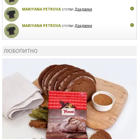
MARIYANA PETROVA
сготви
Дзадзики
MARIYANA PETROVA
сготви
Дзадзики
КАРДАШЕВ
коментира рецептата
Сьомга на фурна
ЛЮБОПИТНО
КАРДАШЕВ
коментира рецептата
Свински ребра с
печени картофи