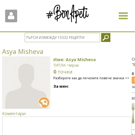
Toggle
navigat
Asya Misheva
Име: Asya Misheva
О
"
ТИТЛА: Чирак
0
точки
0
Разберете как да печелите повече значки >>
За мен:
з
М
Коментари