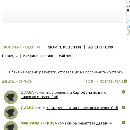
Г
с
0
И
с
|
|
ЛЮБИМИ РЕЦЕПТИ
МОИТЕ РЕЦЕПТИ
АЗ СГОТВИХ
|
|
Последни
Най-висок рейтинг
Най-четени
Не бяха намерени резултати, отговарящи на посочените критерии.
241
ДУШИ ОНЛАЙН
>>ВСИЧКИ ПОТРЕБИТЕЛИ
ДИАНА
коментира рецептата
Картофена яхния с
пилешко и зелен боб
ДИАНА
сготви
Картофена яхния с пилешко и зелен боб
MARIYANA PETROVA
коментира рецептата
Дзадзики