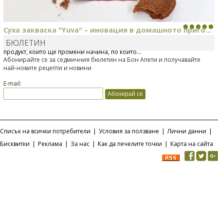
Суха закваска "Yuva" – иновация в домашното приго...
БЮЛЕТИН
Отскоро Лесафр България стартира предлагането на изцяло нов
продукт, който ще промени начина, по който...
Абонирайте се за седмичния бюлетин на Бон Апети и получавайте
най-новите рецепти и новини
E-mail:
Списък на всички потребители
|
Условия за ползване
|
Лични данни
|
Бисквитки
|
Реклама
|
За нас
|
Как да печелите точки
|
Карта на сайта