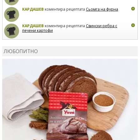
КАРДАШЕВ
коментира рецептата
Сьомга на фурна
КАРДАШЕВ
коментира рецептата
Свински ребра с
печени картофи
ВЛАДИМИРА
сготви
Пилешко с бяло вино и лимон
ЛЮБОПИТНО
MARINA_VITA
коментира рецептата
Киноа със
зеленчуци