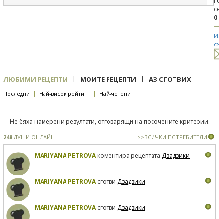
Г
с
0
И
с
|
|
ЛЮБИМИ РЕЦЕПТИ
МОИТЕ РЕЦЕПТИ
АЗ СГОТВИХ
|
|
Последни
Най-висок рейтинг
Най-четени
Не бяха намерени резултати, отговарящи на посочените критерии.
248
ДУШИ ОНЛАЙН
>>ВСИЧКИ ПОТРЕБИТЕЛИ
MARIYANA PETROVA
коментира рецептата
Дзадзики
MARIYANA PETROVA
сготви
Дзадзики
MARIYANA PETROVA
сготви
Дзадзики