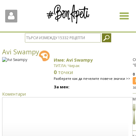
Toggle
navigat
Avi Swampy
Име: Avi Swampy
О
"
ТИТЛА: Чирак
0
точки
0
Разберете как да печелите повече значки >>
За мен:
з
Коментари
М