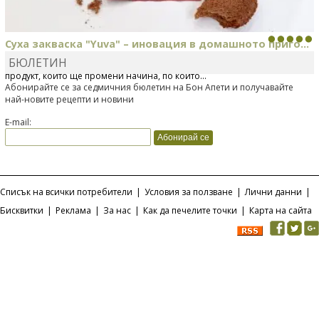
Суха закваска "Yuva" – иновация в домашното приго...
БЮЛЕТИН
Отскоро Лесафр България стартира предлагането на изцяло нов
продукт, който ще промени начина, по който...
Абонирайте се за седмичния бюлетин на Бон Апети и получавайте
най-новите рецепти и новини
E-mail:
Списък на всички потребители
|
Условия за ползване
|
Лични данни
|
Бисквитки
|
Реклама
|
За нас
|
Как да печелите точки
|
Карта на сайта