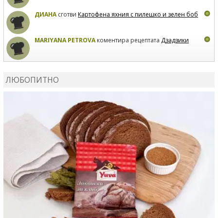
ДИАНА
сготви
Картофена яхния с пилешко и зелен боб
MARIYANA PETROVA
коментира рецептата
Дзадзики
MARIYANA PETROVA
сготви
Дзадзики
ЛЮБОПИТНО
MARIYANA PETROVA
сготви
Дзадзики