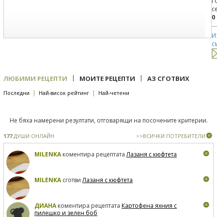
Г
с
0
И
с
|
|
ЛЮБИМИ РЕЦЕПТИ
МОИТЕ РЕЦЕПТИ
АЗ СГОТВИХ
|
|
Последни
Най-висок рейтинг
Най-четени
Не бяха намерени резултати, отговарящи на посочените критерии.
177
ДУШИ ОНЛАЙН
>>ВСИЧКИ ПОТРЕБИТЕЛИ
MILENKA
коментира рецептата
Лазаня с кюфтета
MILENKA
сготви
Лазаня с кюфтета
ДИАНА
коментира рецептата
Картофена яхния с
пилешко и зелен боб