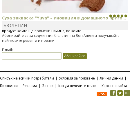
Суха закваска "Yuva" – иновация в домашното приго...
БЮЛЕТИН
Отскоро Лесафр България стартира предлагането на изцяло нов
продукт, който ще промени начина, по който...
Абонирайте се за седмичния бюлетин на Бон Апети и получавайте
най-новите рецепти и новини
E-mail:
Списък на всички потребители
|
Условия за ползване
|
Лични данни
|
Бисквитки
|
Реклама
|
За нас
|
Как да печелите точки
|
Карта на сайта