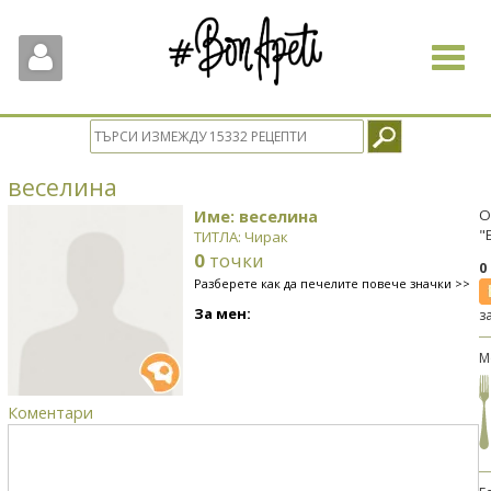
Toggle
navigat
веселина
Име: веселина
О
"
ТИТЛА: Чирак
0
точки
0
Разберете как да печелите повече значки >>
За мен:
з
М
Коментари