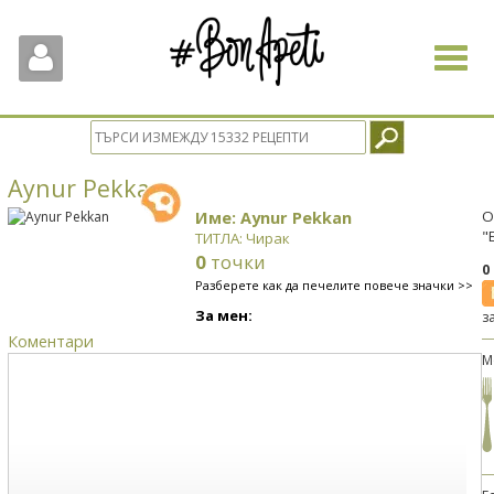
Toggle
navigat
Aynur Pekkan
Име: Aynur Pekkan
О
"
ТИТЛА: Чирак
0
точки
0
Разберете как да печелите повече значки >>
За мен:
з
Коментари
М