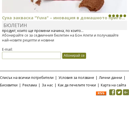
Суха закваска "Yuva" – иновация в домашното приго...
БЮЛЕТИН
Отскоро Лесафр България стартира предлагането на изцяло нов
продукт, който ще промени начина, по който...
Абонирайте се за седмичния бюлетин на Бон Апети и получавайте
най-новите рецепти и новини
E-mail:
Списък на всички потребители
|
Условия за ползване
|
Лични данни
|
Бисквитки
|
Реклама
|
За нас
|
Как да печелите точки
|
Карта на сайта