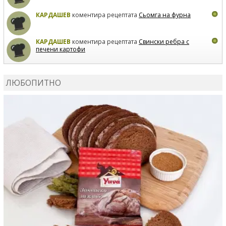
КАРДАШЕВ
коментира рецептата
Сьомга на фурна
КАРДАШЕВ
коментира рецептата
Свински ребра с
печени картофи
ВЛАДИМИРА
сготви
Пилешко с бяло вино и лимон
ЛЮБОПИТНО
MARINA_VITA
коментира рецептата
Киноа със
зеленчуци