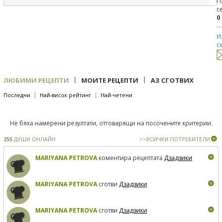
Г
с
0
И
с
|
|
ЛЮБИМИ РЕЦЕПТИ
МОИТЕ РЕЦЕПТИ
АЗ СГОТВИХ
|
|
Последни
Най-висок рейтинг
Най-четени
Не бяха намерени резултати, отговарящи на посочените критерии.
255
ДУШИ ОНЛАЙН
>>ВСИЧКИ ПОТРЕБИТЕЛИ
MARIYANA PETROVA
коментира рецептата
Дзадзики
MARIYANA PETROVA
сготви
Дзадзики
MARIYANA PETROVA
сготви
Дзадзики