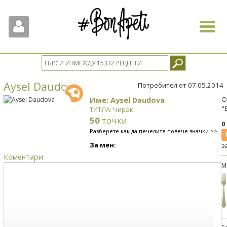
Toggle
navigat
Aysel Daudova
Потребител от 07.05.2014
Име: Aysel Daudova
О
"
ТИТЛА: Чирак
50
точки
0
Разберете как да печелите повече значки >>
За мен:
з
Коментари
М