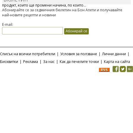
Отскоро Лесафр България стартира предлагането на изцяло нов
продукт, който ще промени начина, по който...
Абонирайте се за седмичния бюлетин на Бон Апети и получавайте
най-новите рецепти и новини
E-mail:
Списък на всички потребители
|
Условия за ползване
|
Лични данни
|
Бисквитки
|
Реклама
|
За нас
|
Как да печелите точки
|
Карта на сайта