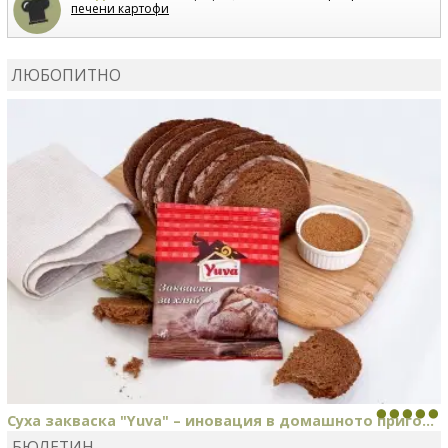
печени картофи
ВЛАДИМИРА
сготви
Пилешко с бяло вино и лимон
ЛЮБОПИТНО
MARINA_VITA
коментира рецептата
Киноа със
зеленчуци
Суха закваска "Yuva" – иновация в домашното приго...
БЮЛЕТИН