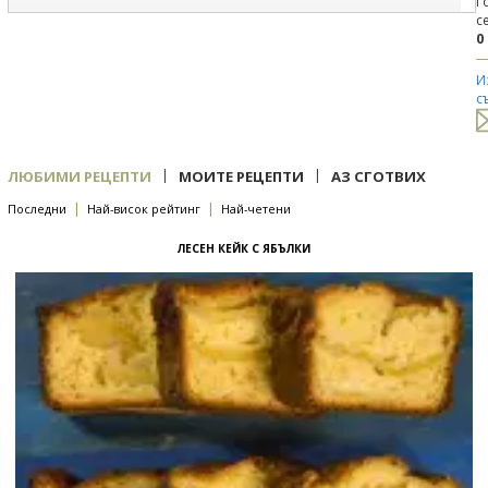
Г
с
0
И
с
|
|
ЛЮБИМИ РЕЦЕПТИ
МОИТЕ РЕЦЕПТИ
АЗ СГОТВИХ
|
|
Последни
Най-висок рейтинг
Най-четени
ЛЕСЕН КЕЙК С ЯБЪЛКИ