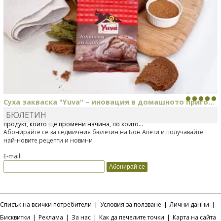
Суха закваска "Yuva" – иновация в домашното приго...
БЮЛЕТИН
Отскоро Лесафр България стартира предлагането на изцяло нов
продукт, който ще промени начина, по който...
Абонирайте се за седмичния бюлетин на Бон Апети и получавайте
най-новите рецепти и новини
E-mail:
Списък на всички потребители
|
Условия за ползване
|
Лични данни
|
Бисквитки
|
Реклама
|
За нас
|
Как да печелите точки
|
Карта на сайта