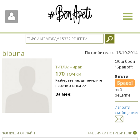
Toggle
navigat
bibuna
Потребител от 13.10.2014
Общ брой
ТИТЛА: Чирак
"Браво!":
170
точки
0 пъти
Разберете как да печелите
повече значки >>
за 0
За мен:
рецепти
Изпрати
съобщение:
160
ДУШИ ОНЛАЙН
>>ВСИЧКИ ПОТРЕБИТЕЛИ