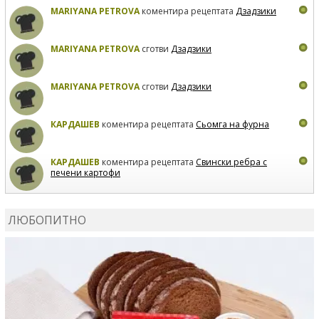
MARIYANA PETROVA
коментира рецептата
Дзадзики
MARIYANA PETROVA
сготви
Дзадзики
MARIYANA PETROVA
сготви
Дзадзики
КАРДАШЕВ
коментира рецептата
Сьомга на фурна
КАРДАШЕВ
коментира рецептата
Свински ребра с
печени картофи
ВЛАДИМИРА
сготви
Пилешко с бяло вино и лимон
ЛЮБОПИТНО
MARINA_VITA
коментира рецептата
Киноа със
зеленчуци