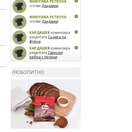
MARIYANA PETROVA
сготви
Дзадзики
MARIYANA PETROVA
сготви
Дзадзики
КАРДАШЕВ
коментира
рецептата
Сьомга на
фурна
КАРДАШЕВ
коментира
рецептата
Свински
ребра с печени
картофи
ВЛАДИМИРА
сготви
Пилешко с бяло вино и
ЛЮБОПИТНО
лимон
MARINA_VITA
коментира рецептата
Киноа със зеленчуци