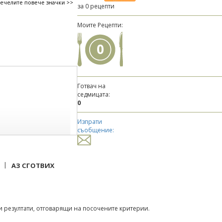
печелите повече значки >>
за 0 рецепти
Моите Рецепти:
0
Готвач на
седмицата:
0
Изпрати
съобщение:
|
АЗ СГОТВИХ
 резултати, отговарящи на посочените критерии.