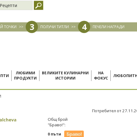
Рецепти
3
4
Й ТОЧКИ
>>
ПОЛУЧИ ТИТЛИ
>>
ПЕЧЕЛИ НАГРАДИ
ЛЮБИМИ
ВЕЛИКИТЕ КУЛИНАРНИ
НА
ЕПТИ
ЛЮБОПИТ
ПРОДУКТИ
ИСТОРИИ
ФОКУС
И
Потребител от 27.11.
Valcheva
Общ брой
"Браво!":
0 пъти