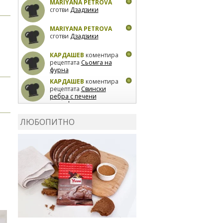
MARIYANA PETROVA
сготви
Дзадзики
MARIYANA PETROVA
сготви
Дзадзики
КАРДАШЕВ
коментира
рецептата
Сьомга на
фурна
КАРДАШЕВ
коментира
рецептата
Свински
ребра с печени
картофи
ВЛАДИМИРА
сготви
Пилешко с бяло вино и
ЛЮБОПИТНО
лимон
MARINA_VITA
коментира рецептата
Киноа със зеленчуци