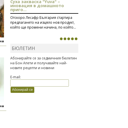
Суха закваска "Yuva" –
иновация в домашното
приго...
Отскоро Лесафр България стартира
предлагането на изцяло нов продукт,
който ще промени начина, по който...
яна
БЮЛЕТИН
Абонирайте се за седмичния бюлетин
на Бон Апети и получавайте най-
новите рецепти и новини
E-mail:
яна