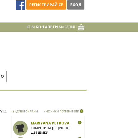
РЕГИСТРИРАЙ СЕ
ВХОД
КЪМ
БОН АПЕТИ
МАГАЗИН
НО
2014
181
ДУШИ ОНЛАЙН
>>ВСИЧКИ ПОТРЕБИТЕЛИ
MARIYANA PETROVA
коментира рецептата
Дзадзики