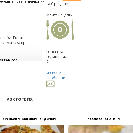
печелите повече значки >>
за 0 рецепти
Моите Рецепти:
0
и гъби. Гъбите
ност минаха през
Готвач на
седмицата:
атен сос
0
... дано се получи ;-)
Изпрати
съобщение:
|
АЗ СГОТВИХ
ХРУПКАВИ ПИЛЕШКИ ГЪРДИЧКИ
ГНЕЗДА ОТ СПАГЕТИ