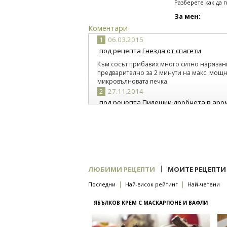
Разберете как да 
За мен:
Коментари
1
06.03.2015
под рецепта
Гнезда от спагети
Към сосът прибавих много ситно нарязан
предварително за 2 минути на макс. мощ
микровълновата печка.
2
27.11.2014
под рецепта
Пилешки дробчета в аром
Нямам коняк и ще го заместя с червено вино
|
ЛЮБИМИ РЕЦЕПТИ
МОИТЕ РЕЦЕПТИ
|
|
Последни
Най-висок рейтинг
Най-четени
ЯБЪЛКОВ КРЕМ С МАСКАРПОНЕ И ВАФЛИ