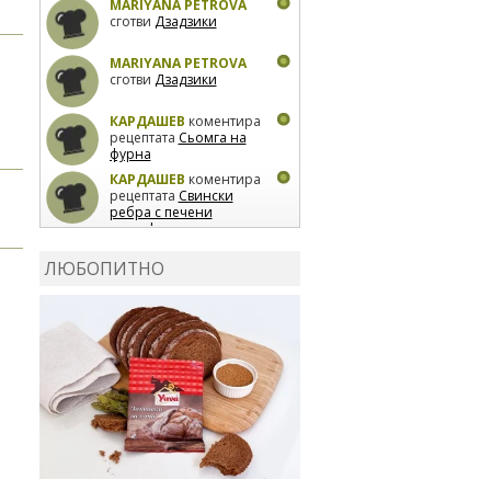
MARIYANA PETROVA
сготви
Дзадзики
MARIYANA PETROVA
сготви
Дзадзики
КАРДАШЕВ
коментира
рецептата
Сьомга на
фурна
КАРДАШЕВ
коментира
рецептата
Свински
ребра с печени
картофи
ВЛАДИМИРА
сготви
Пилешко с бяло вино и
ЛЮБОПИТНО
лимон
MARINA_VITA
коментира рецептата
Киноа със зеленчуци