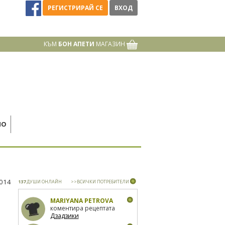
РЕГИСТРИРАЙ СЕ
ВХОД
КЪМ
БОН АПЕТИ
МАГАЗИН
НО
2014
137
ДУШИ ОНЛАЙН
>>ВСИЧКИ ПОТРЕБИТЕЛИ
MARIYANA PETROVA
коментира рецептата
Дзадзики