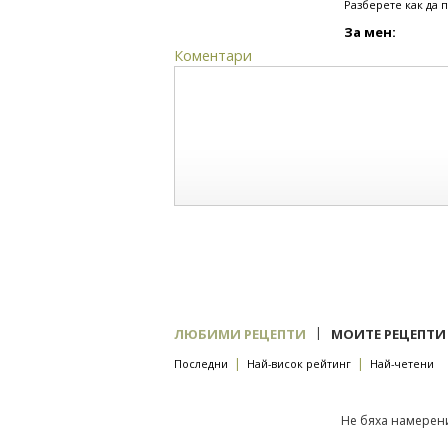
Разберете как да 
За мен:
Коментари
|
ЛЮБИМИ РЕЦЕПТИ
МОИТЕ РЕЦЕПТИ
|
|
Последни
Най-висок рейтинг
Най-четени
Не бяха намерени