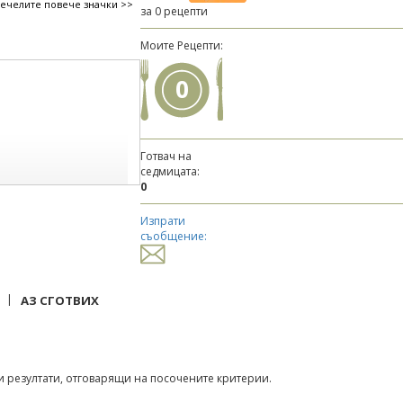
печелите повече значки >>
за 0 рецепти
Моите Рецепти:
0
Готвач на
седмицата:
0
Изпрати
съобщение:
|
АЗ СГОТВИХ
 резултати, отговарящи на посочените критерии.