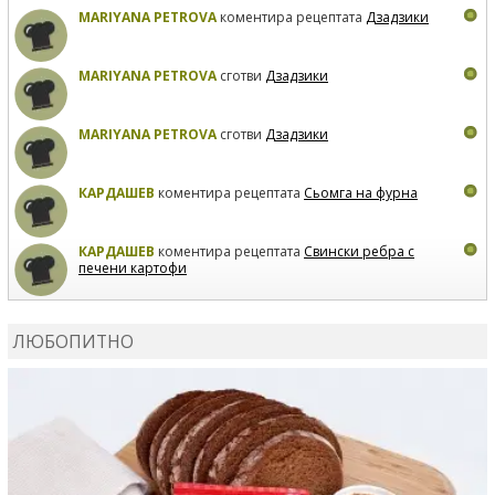
MARIYANA PETROVA
коментира рецептата
Дзадзики
MARIYANA PETROVA
сготви
Дзадзики
MARIYANA PETROVA
сготви
Дзадзики
КАРДАШЕВ
коментира рецептата
Сьомга на фурна
КАРДАШЕВ
коментира рецептата
Свински ребра с
печени картофи
ВЛАДИМИРА
сготви
Пилешко с бяло вино и лимон
ЛЮБОПИТНО
MARINA_VITA
коментира рецептата
Киноа със
зеленчуци