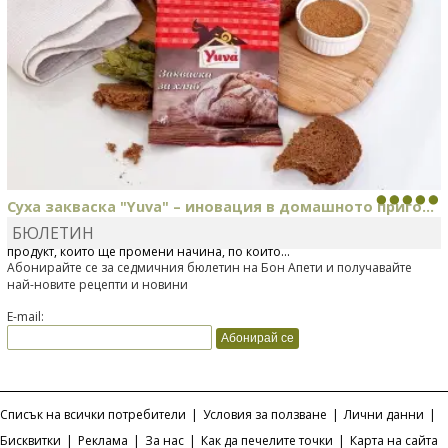
Суха закваска "Yuva" – иновация в домашното приго...
БЮЛЕТИН
Отскоро Лесафр България стартира предлагането на изцяло нов
продукт, който ще промени начина, по който...
Абонирайте се за седмичния бюлетин на Бон Апети и получавайте
най-новите рецепти и новини
E-mail:
Списък на всички потребители
|
Условия за ползване
|
Лични данни
|
Бисквитки
|
Реклама
|
За нас
|
Как да печелите точки
|
Карта на сайта