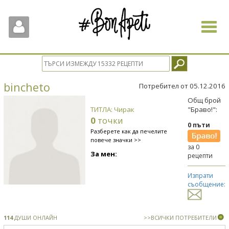
Toggle
navigat
bincheto
Потребител от 05.12.2016
Общ брой
ТИТЛА: Чирак
"Браво!":
0
точки
0 пъти
Разберете как да печелите
повече значки >>
за 0
За мен:
рецепти
Изпрати
съобщение:
114
ДУШИ ОНЛАЙН
>>ВСИЧКИ ПОТРЕБИТЕЛИ