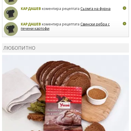
КАРДАШЕВ
коментира рецептата
Сьомга на фурна
КАРДАШЕВ
коментира рецептата
Свински ребра с
печени картофи
ВЛАДИМИРА
сготви
Пилешко с бяло вино и лимон
ЛЮБОПИТНО
MARINA_VITA
коментира рецептата
Киноа със
зеленчуци