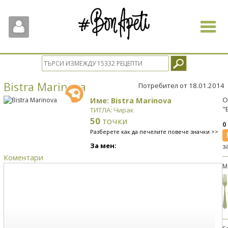
Toggle
navigat
Bistra Marinova
Потребител от 18.01.2014
Име: Bistra Marinova
О
"
ТИТЛА: Чирак
50
точки
0
Разберете как да печелите повече значки >>
За мен:
з
Коментари
М