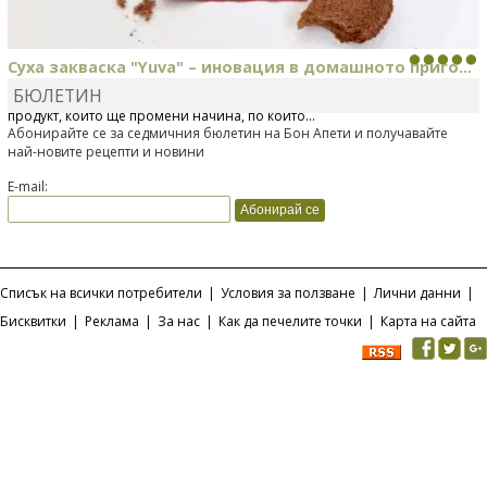
Суха закваска "Yuva" – иновация в домашното приго...
БЮЛЕТИН
Отскоро Лесафр България стартира предлагането на изцяло нов
продукт, който ще промени начина, по който...
Абонирайте се за седмичния бюлетин на Бон Апети и получавайте
най-новите рецепти и новини
E-mail:
Списък на всички потребители
|
Условия за ползване
|
Лични данни
|
Бисквитки
|
Реклама
|
За нас
|
Как да печелите точки
|
Карта на сайта