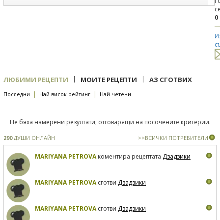
Г
с
0
И
с
|
|
ЛЮБИМИ РЕЦЕПТИ
МОИТЕ РЕЦЕПТИ
АЗ СГОТВИХ
|
|
Последни
Най-висок рейтинг
Най-четени
Не бяха намерени резултати, отговарящи на посочените критерии.
290
ДУШИ ОНЛАЙН
>>ВСИЧКИ ПОТРЕБИТЕЛИ
MARIYANA PETROVA
коментира рецептата
Дзадзики
MARIYANA PETROVA
сготви
Дзадзики
MARIYANA PETROVA
сготви
Дзадзики