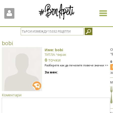
Toggle
navigat
bobi
Име: bobi
О
"
ТИТЛА: Чирак
0
точки
0
Разберете как да печелите повече значки >>
За мен:
з
М
Коментари