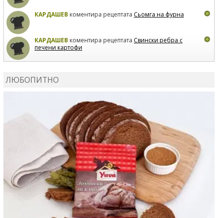
КАРДАШЕВ
коментира рецептата
Сьомга на фурна
КАРДАШЕВ
коментира рецептата
Свински ребра с
печени картофи
ВЛАДИМИРА
сготви
Пилешко с бяло вино и лимон
ЛЮБОПИТНО
MARINA_VITA
коментира рецептата
Киноа със
зеленчуци