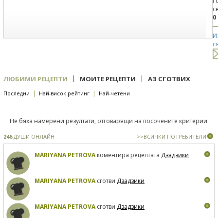
Г
с
0
И
с
|
|
ЛЮБИМИ РЕЦЕПТИ
МОИТЕ РЕЦЕПТИ
АЗ СГОТВИХ
|
|
Последни
Най-висок рейтинг
Най-четени
Не бяха намерени резултати, отговарящи на посочените критерии.
246
ДУШИ ОНЛАЙН
>>ВСИЧКИ ПОТРЕБИТЕЛИ
MARIYANA PETROVA
коментира рецептата
Дзадзики
MARIYANA PETROVA
сготви
Дзадзики
MARIYANA PETROVA
сготви
Дзадзики