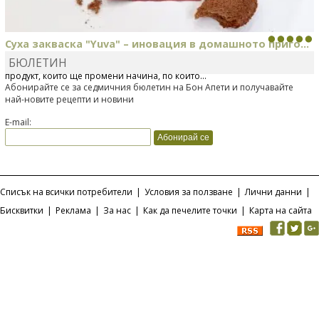
Суха закваска "Yuva" – иновация в домашното приго...
БЮЛЕТИН
Отскоро Лесафр България стартира предлагането на изцяло нов
продукт, който ще промени начина, по който...
Абонирайте се за седмичния бюлетин на Бон Апети и получавайте
най-новите рецепти и новини
E-mail:
Списък на всички потребители
|
Условия за ползване
|
Лични данни
|
Бисквитки
|
Реклама
|
За нас
|
Как да печелите точки
|
Карта на сайта