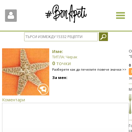
Toggle
navigat
Име:
О
"
ТИТЛА: Чирак
0
точки
0
Разберете как да печелите повече значки >>
За мен:
з
М
Коментари
Г
с