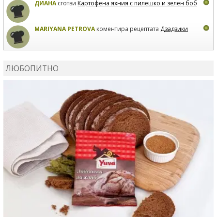
ДИАНА
сготви
Картофена яхния с пилешко и зелен боб
MARIYANA PETROVA
коментира рецептата
Дзадзики
MARIYANA PETROVA
сготви
Дзадзики
ЛЮБОПИТНО
MARIYANA PETROVA
сготви
Дзадзики