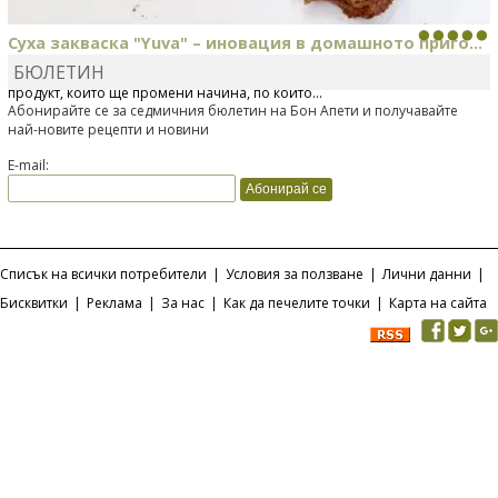
Суха закваска "Yuva" – иновация в домашното приго...
БЮЛЕТИН
Отскоро Лесафр България стартира предлагането на изцяло нов
продукт, който ще промени начина, по който...
Абонирайте се за седмичния бюлетин на Бон Апети и получавайте
най-новите рецепти и новини
E-mail:
Списък на всички потребители
|
Условия за ползване
|
Лични данни
|
Бисквитки
|
Реклама
|
За нас
|
Как да печелите точки
|
Карта на сайта