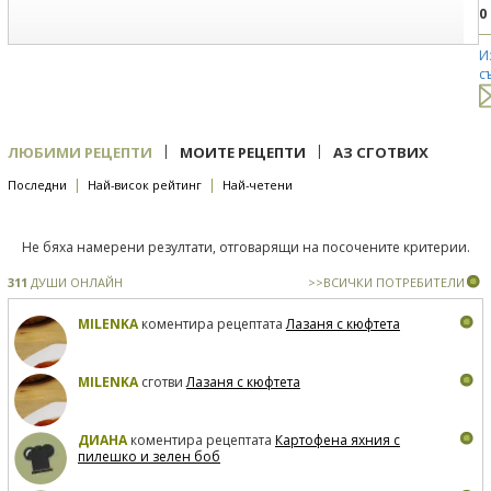
0
И
с
|
|
ЛЮБИМИ РЕЦЕПТИ
МОИТЕ РЕЦЕПТИ
АЗ СГОТВИХ
|
|
Последни
Най-висок рейтинг
Най-четени
Не бяха намерени резултати, отговарящи на посочените критерии.
311
ДУШИ ОНЛАЙН
>>ВСИЧКИ ПОТРЕБИТЕЛИ
MILENKA
коментира рецептата
Лазаня с кюфтета
MILENKA
сготви
Лазаня с кюфтета
ДИАНА
коментира рецептата
Картофена яхния с
пилешко и зелен боб