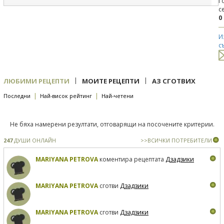
Г
с
0
И
с
|
|
ЛЮБИМИ РЕЦЕПТИ
МОИТЕ РЕЦЕПТИ
АЗ СГОТВИХ
|
|
Последни
Най-висок рейтинг
Най-четени
Не бяха намерени резултати, отговарящи на посочените критерии.
247
ДУШИ ОНЛАЙН
>>ВСИЧКИ ПОТРЕБИТЕЛИ
MARIYANA PETROVA
коментира рецептата
Дзадзики
MARIYANA PETROVA
сготви
Дзадзики
MARIYANA PETROVA
сготви
Дзадзики