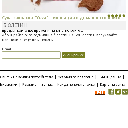
Суха закваска "Yuva" – иновация в домашното приго...
БЮЛЕТИН
Отскоро Лесафр България стартира предлагането на изцяло нов
продукт, който ще промени начина, по който...
Абонирайте се за седмичния бюлетин на Бон Апети и получавайте
най-новите рецепти и новини
E-mail:
Списък на всички потребители
|
Условия за ползване
|
Лични данни
|
Бисквитки
|
Реклама
|
За нас
|
Как да печелите точки
|
Карта на сайта