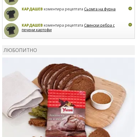
КАРДАШЕВ
коментира рецептата
Сьомга на фурна
КАРДАШЕВ
коментира рецептата
Свински ребра с
печени картофи
ВЛАДИМИРА
сготви
Пилешко с бяло вино и лимон
ЛЮБОПИТНО
MARINA_VITA
коментира рецептата
Киноа със
зеленчуци