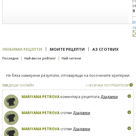
Г
с
0
И
с
|
|
ЛЮБИМИ РЕЦЕПТИ
МОИТЕ РЕЦЕПТИ
АЗ СГОТВИХ
|
|
Последни
Най-висок рейтинг
Най-четени
Не бяха намерени резултати, отговарящи на посочените критерии.
130
ДУШИ ОНЛАЙН
>>ВСИЧКИ ПОТРЕБИТЕЛИ
MARIYANA PETROVA
коментира рецептата
Дзадзики
MARIYANA PETROVA
сготви
Дзадзики
MARIYANA PETROVA
сготви
Дзадзики