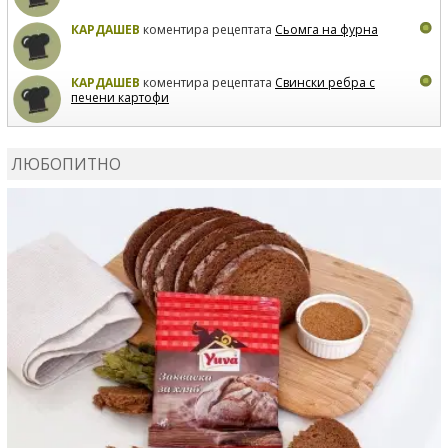
КАРДАШЕВ
коментира рецептата
Сьомга на фурна
КАРДАШЕВ
коментира рецептата
Свински ребра с
печени картофи
ВЛАДИМИРА
сготви
Пилешко с бяло вино и лимон
ЛЮБОПИТНО
MARINA_VITA
коментира рецептата
Киноа със
зеленчуци