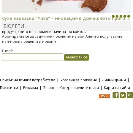
Суха закваска "Yuva" – иновация в домашното приго...
БЮЛЕТИН
Отскоро Лесафр България стартира предлагането на изцяло нов
продукт, който ще промени начина, по който...
Абонирайте се за седмичния бюлетин на Бон Апети и получавайте
най-новите рецепти и новини
E-mail:
Списък на всички потребители
|
Условия за ползване
|
Лични данни
|
Бисквитки
|
Реклама
|
За нас
|
Как да печелите точки
|
Карта на сайта