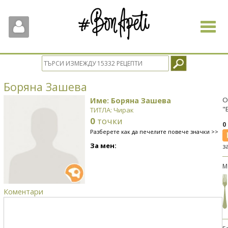
Toggle
navigat
Боряна Зашева
Име: Боряна Зашева
О
"
ТИТЛА: Чирак
0
точки
0
Разберете как да печелите повече значки >>
За мен:
з
М
Коментари